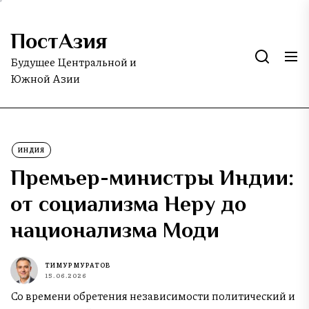
Skip
to
ПостАзия
the
content
Будущее Центральной и
Южной Азии
ИНДИЯ
Премьер-министры Индии:
от социализма Неру до
национализма Моди
ТИМУР МУРАТОВ
15.06.2026
Со времени обретения независимости политический и