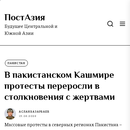
Skip
to
ПостАзия
the
content
Будущее Центральной и
Южной Азии
ПАКИСТАН
В пакистанском Кашмире
протесты переросли в
столкновения с жертвами
АСЛАН БАЗАРБАЕВ
15.06.2026
Массовые протесты в северных регионах Пакистана –