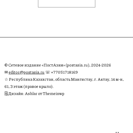
© Сетевое издание «ПостАзия» (postasia.ru), 2024-2026
✉︎
editor@postasia.ru
☏ +77051718169
☆ Республика Казахстан, область Мангистау, г. Актау, 14 м-н,
61, 3 этаж (правое крыло).
🗒 Дизайн: Ashlar от Themeinwp