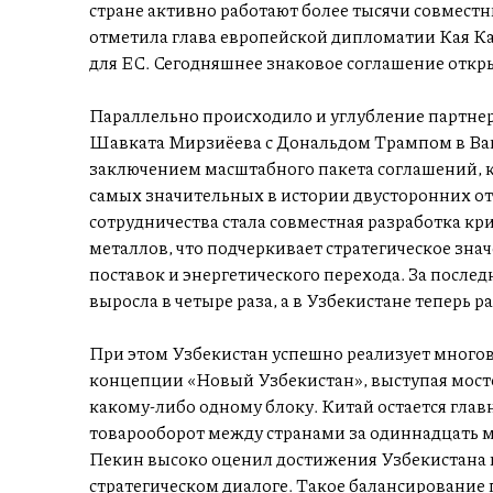
стране активно работают более тысячи совмест
отметила глава европейской дипломатии Кая Ка
для ЕС. Сегодняшнее знаковое соглашение откр
Параллельно происходило и углубление партне
Шавката Мирзиёева с Дональдом Трампом в Ваш
заключением масштабного пакета соглашений, 
самых значительных в истории двусторонних 
сотрудничества стала совместная разработка к
металлов, что подчеркивает стратегическое зна
поставок и энергетического перехода. За после
выросла в четыре раза, а в Узбекистане теперь 
При этом Узбекистан успешно реализует много
концепции «Новый Узбекистан», выступая мосто
какому-либо одному блоку. Китай остается гл
товарооборот между странами за одиннадцать ме
Пекин высоко оценил достижения Узбекистана в
стратегическом диалоге. Такое балансирование