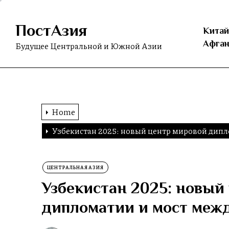
Skip
to
ПостАзия
the
Китай
content
Афган
Будущее Центральной и Южной Азии
Home
Узбекистан 2025: новый центр мировой дипл
ЦЕНТРАЛЬНАЯ АЗИЯ
Узбекистан 2025: новый
дипломатии и мост межд