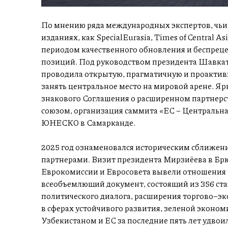
По мнению ряда международных экспертов, чьи
изданиях, как SpecialEurasia, Times of Central As
периодом качественного обновления и беспрец
позиций. Под руководством президента Шавкат
проводила открытую, прагматичную и проактив
занять центральное место на мировой арене. Яр
знакового Соглашения о расширенном партнерст
союзом, организация саммита «ЕС – Центральна
ЮНЕСКО в Самарканде.
2025 год ознаменовался историческим сближе
партнерами. Визит президента Мирзиёева в Брю
Еврокомиссии и Евросовета вывели отношения 
всеобъемлющий документ, состоящий из 356 ста
политического диалога, расширения торгово–э
в сферах устойчивого развития, зеленой эконо
Узбекистаном и ЕС за последние пять лет удвоился