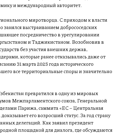
омику и международный авторитет.
гионального миротворца. С приходом к власти
о занялся выстраиванием добрососедских
ешающее посредничество в урегулировании
ргызстаном и Таджикистаном. Возобновив в
сударств без участия внешних держав,
идерами, которые ранее отказывались даже от
санию 31 марта 2025 года исторического
шего все территориальные споры и значительно
збекистан превратился в одну из мировых
румов Межпарламентского союза, Генеральной
делами Парижа, саммита «ЕС – Центральная
оказывает его возросший статус. За год страну
анных делегаций. Как заявил президент
родной площадкой для диалога, где обсуждаются