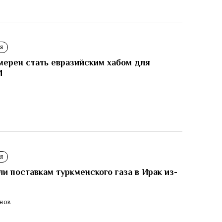
Я
мерен стать евразийским хабом для
И
И
Я
 поставкам туркменского газа в Ирак из-
ЕНОВ