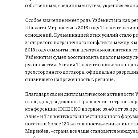
собственным, срединным путем, укрепляя экон
Особое значение имеет роль Узбекистана как ре
Шавката Мирзиёева в 2016 году Ташкент активн
отношений. Кульминацией этих усилий стало р
застарелого пограничного конфликта между Кы
2018 году саммиты глав центральноазиатских го
Узбекистан сумел восстановить диалог между л
рукопожатия. Усилия Ташкента привели к подпи
трехстороннего договора, официально разрешив
снизившего напряженность в регионе.
Благодаря своей дипломатической активности У
площадок для диалога. Проведение в стране фо
конференции ЮНЕСКО впервые за 40 лет за пре
Азия» и Ташкентского инвестиционного форума д
посетили более 120 высокопоставленных иностр
Мирзиёев, «страна все чаще становится междуна