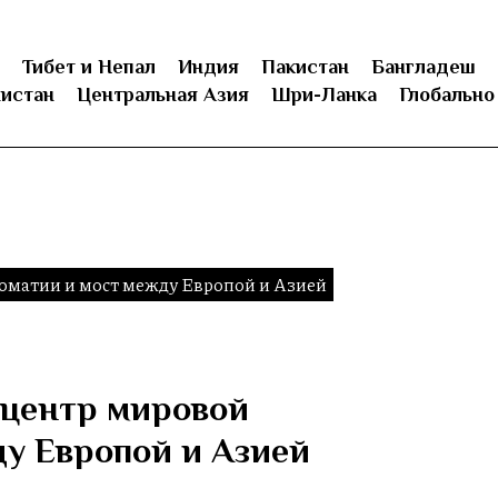
Тибет и Непал
Индия
Пакистан
Бангладеш
истан
Центральная Азия
Шри-Ланка
Глобально
оматии и мост между Европой и Азией
 центр мировой
у Европой и Азией