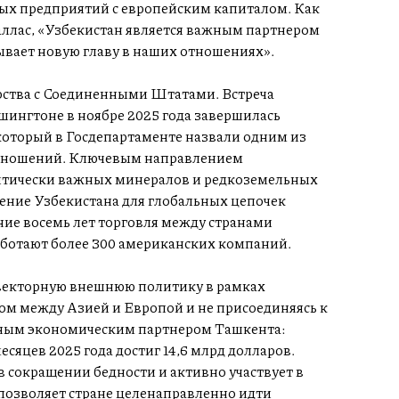
ных предприятий с европейским капиталом. Как
ллас, «Узбекистан является важным партнером
ывает новую главу в наших отношениях».
рства с Соединенными Штатами. Встреча
ингтоне в ноябре 2025 года завершилась
который в Госдепартаменте назвали одним из
отношений. Ключевым направлением
ритически важных минералов и редкоземельных
чение Узбекистана для глобальных цепочек
дние восемь лет торговля между странами
работают более 300 американских компаний.
векторную внешнюю политику в рамках
м между Азией и Европой и не присоединяясь к
авным экономическим партнером Ташкента:
сяцев 2025 года достиг 14,6 млрд долларов.
 сокращении бедности и активно участвует в
 позволяет стране целенаправленно идти