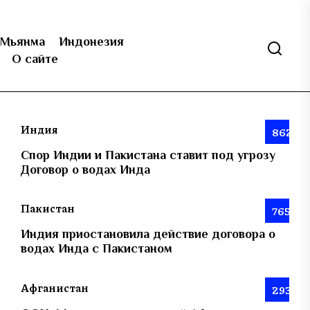
Мьянма
Индонезия
О сайте
Индия
862
Спор Индии и Пакистана ставит под угрозу
Договор о водах Инда
Пакистан
765
Индия приостановила действие договора о
водах Инда с Пакистаном
Афганистан
293