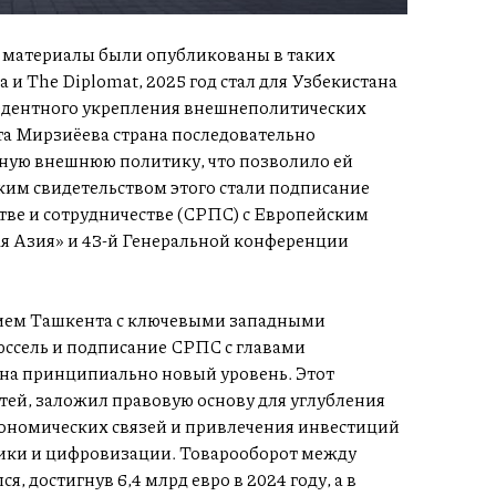
 материалы были опубликованы в таких
ia и The Diplomat, 2025 год стал для Узбекистана
едентного укрепления внешнеполитических
а Мирзиёева страна последовательно
ную внешнюю политику, что позволило ей
ким свидетельством этого стали подписание
ве и сотрудничестве (СРПС) с Европейским
я Азия» и 43-й Генеральной конференции
нием Ташкента с ключевыми западными
ссель и подписание СРПС с главами
на принципиально новый уровень. Этот
тей, заложил правовую основу для углубления
кономических связей и привлечения инвестиций
мики и цифровизации. Товарооборот между
, достигнув 6,4 млрд евро в 2024 году, а в