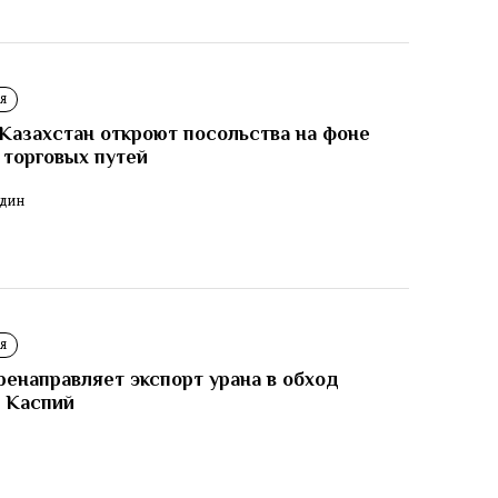
Я
Казахстан откроют посольства на фоне
 торговых путей
ОДИН
Я
ренаправляет экспорт урана в обход
 Каспий
И