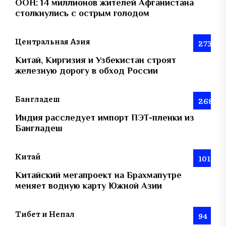
ООН: 14 миллионов жителей Афганистана
столкнулись с острым голодом
Центральная Азия
273
Китай, Киргизия и Узбекистан строят
железную дорогу в обход России
Бангладеш
268
Индия расследует импорт ПЭТ-пленки из
Бангладеш
Китай
101
Китайский мегапроект на Брахмапутре
меняет водную карту Южной Азии
Тибет и Непал
94