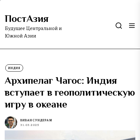
Skip
to
ПостАзия
the
content
Будущее Центральной и
Южной Азии
ИНДИЯ
Архипелаг Чагос: Индия
вступает в геополитическую
игру в океане
ВИВАН СУНДЕРАМ
31.03.2025