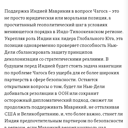
Поддержка Индией Маврикия в вопросе Чагоса – это
не просто юридическая или моральная позиция, а
просчитанный геополитический шаг в условиях
меняющегося порядка в Индо-Тихоокеанском регионе.
Укрепляя роль Индии как лидера Глобального Юга, эта
позиция одновременно проверяет способность Нью-
Дели сбалансировать защиту принципов
деколонизации со стратегическими реалиями. В
будущем перед Индией будет стоять задача навигации
по проблеме Чагоса без ущерба для ее более широких
партнерств в сфере безопасности. Остаются
открытыми вопросы о том, будет ли Нью-Дели
добиваться резолюции в ООН или сохранит
осторожный дипломатический подход, сможет ли
продолжать поддерживать Маврикий, не отталкивая
США и Великобританию, и, что более важно, станет ли
Индия предпочтительным партнером по безопасности
в регионе, если Маврикий вернет контроль над