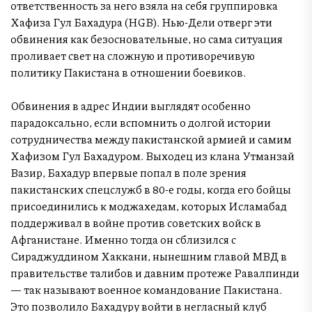
ответственность за него взяла на себя группировка
Хафиза Гул Бахадура (HGB). Нью-Дели отверг эти
обвинения как безосновательные, но сама ситуация
проливает свет на сложную и противоречивую
политику Пакистана в отношении боевиков.
Обвинения в адрес Индии выглядят особенно
парадоксально, если вспомнить о долгой истории
сотрудничества между пакистанской армией и самим
Хафизом Гул Бахадуром. Выходец из клана Утманзай
Вазир, Бахадур впервые попал в поле зрения
пакистанских спецслужб в 80-е годы, когда его бойцы
присоединились к моджахедам, которых Исламабад
поддерживал в войне против советских войск в
Афганистане. Именно тогда он сблизился с
Сираджуддином Хаккани, нынешним главой МВД в
правительстве талибов и давним протеже Равалпинди
— так называют военное командование Пакистана.
Это позволило Бахадуру войти в негласный клуб