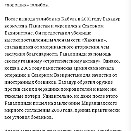
«хороших» талибов.
После вывода талибов из Кабула в 2001 году Бахадур
вернулся в Пакистан и укрепился в Северном
Вазиристане. Он предоставил убежище
высокопоставленным членам сети «Хаккани»,
спасавшимся от американского вторжения, чем
заслужил благодарность Равалпинди за помощь
своему главному «стратегическому активу». Однако,
когда в 2005 году пакистанская армия сама начала
операцию в Северном Вазиристане для зачистки от
иностранных боевиков, Бахадур обратил оружие
против своих вчерашних покровителей и нанес им
тяжелые потери. Удивительно, но даже после этого
Равалпинди пошел на заключение Мираншахского
мирного соглашения 2006 года, приняв практически
все условия боевиков.
Армия согласилась прекратить операции, освободить