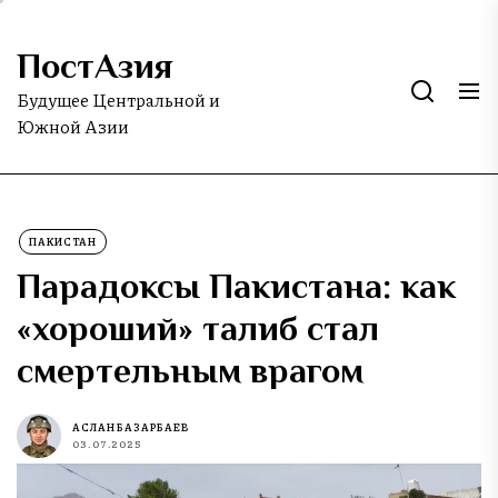
Skip
to
ПостАзия
the
content
Будущее Центральной и
Южной Азии
ПАКИСТАН
Парадоксы Пакистана: как
«хороший» талиб стал
смертельным врагом
АСЛАН БАЗАРБАЕВ
03.07.2025