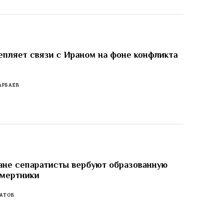
епляет связи с Ираном на фоне конфликта
АРБАЕВ
не сепаратисты вербуют образованную
смертники
АТОВ