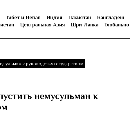
Тибет и Непал
Индия
Пакистан
Бангладеш
истан
Центральная Азия
Шри-Ланка
Глобально
мусульман к руководству государством
пустить немусульман к
ом