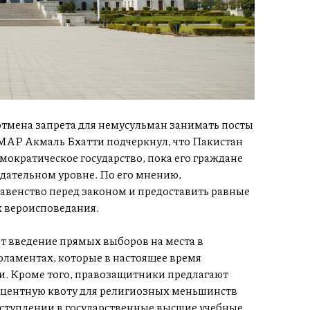
тмена запрета для немусульман занимать посты
MAP Акмаль Бхатти подчеркнул, что Пакистан
ократическое государство, пока его граждане
дательном уровне. По его мнению,
венство перед законом и предоставить равные
х вероисповедания.
т введение прямых выборов на места в
ламентах, которые в настоящее время
. Кроме того, правозащитники предлагают
оцентную квоту для религиозных меньшинств
оступлении в государственные высшие учебные