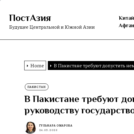
Skip
to
ПостАзия
the
Китай
content
Афган
Будущее Центральной и Южной Азии
Home
В Пакистане требуют допустить не
ПАКИСТАН
В Пакистане требуют до
руководству государств
ГУЛЬНАРА ОМАРОВА
24.05.2026