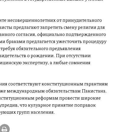
ите несовершеннолетних от принудительного
висты предлагают запретить смену религии для
знанного согласия, официально подтвержденного
ими браками предлагается ужесточить процедуру
 требуя обязательного предъявления
видетельств о рождении. При отсутствии
ицинскую экспертизу, а любые сомнения
ния соответствуют конституционным гарантиям
акже международным обязательствам Пакистана.
онституционным реформам провести широкие
упредив, что кулуарное принятие поправок
рующих групп населения.