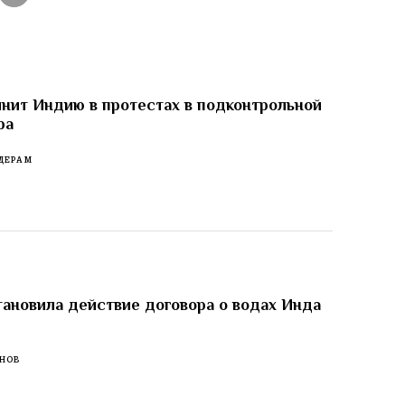
нит Индию в протестах в подконтрольной
ра
ДЕРАМ
ановила действие договора о водах Инда
м
ЕНОВ