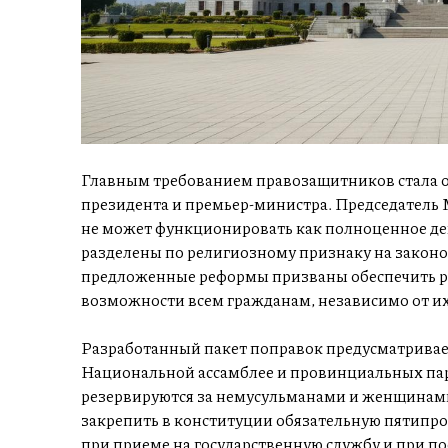
Главным требованием правозащитников стала о
президента и премьер-министра. Председатель 
не может функционировать как полноценное дем
разделены по религиозному признаку на законо
предложенные реформы призваны обеспечить ра
возможности всем гражданам, независимо от и
Разработанный пакет поправок предусматривае
Национальной ассамблее и провинциальных пар
резервируются за немусульманами и женщинами
закрепить в конституции обязательную пятипр
при приеме на государственную службу и при п