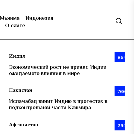
Мьянма
Индонезия
О сайте
Индия
864
Экономический рост не принес Индии
ожидаемого влияния в мире
Пакистан
766
Исламабад винит Индию в протестах в
подконтрольной части Кашмира
Афганистан
294