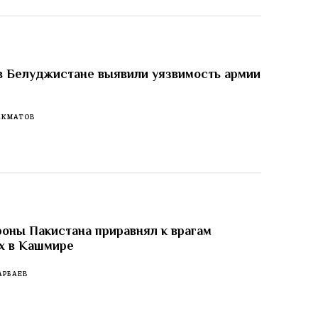
в Белуджистане выявили уязвимость армии
АКМАТОВ
оны Пакистана приравнял к врагам
х в Кашмире
АРБАЕВ