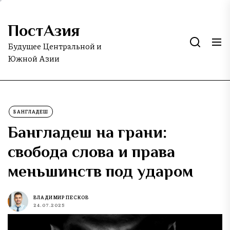
Skip
to
ПостАзия
the
content
Будущее Центральной и
Южной Азии
БАНГЛАДЕШ
Бангладеш на грани:
свобода слова и права
меньшинств под ударом
ВЛАДИМИР ПЕСКОВ
24.07.2025