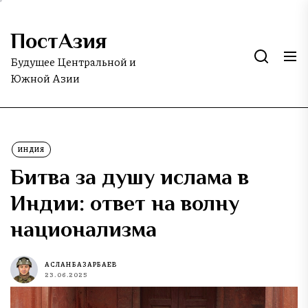
Skip
to
ПостАзия
the
content
Будущее Центральной и
Южной Азии
ИНДИЯ
Битва за душу ислама в
Индии: ответ на волну
национализма
АСЛАН БАЗАРБАЕВ
23.06.2025