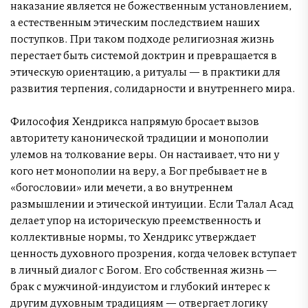
наказание является не божественным установлением,
а естественным этическим последствием наших
поступков. При таком подходе религиозная жизнь
перестает быть системой доктрин и превращается в
этическую ориентацию, а ритуалы — в практики для
развития терпения, солидарности и внутреннего мира.
Философия Хендрикса напрямую бросает вызов
авторитету канонической традиции и монополии
улемов на толкование веры. Он настаивает, что ни у
кого нет монополии на веру, а Бог пребывает не в
«богословии» или мечети, а во внутреннем
размышлении и этической интуиции. Если Талал Асад
делает упор на историческую преемственность и
коллективные нормы, то Хендрикс утверждает
ценность духовного прозрения, когда человек вступает
в личный диалог с Богом. Его собственная жизнь —
брак с мужчиной-индуистом и глубокий интерес к
другим духовным традициям — отвергает логику