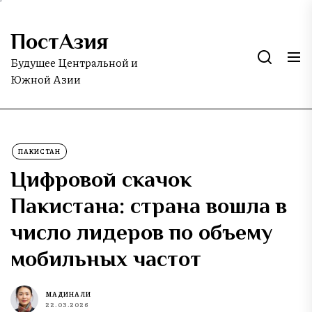
Skip
to
ПостАзия
the
content
Будущее Центральной и
Южной Азии
ПАКИСТАН
Цифровой скачок
Пакистана: страна вошла в
число лидеров по объему
мобильных частот
МАДИНА ЛИ
22.03.2026