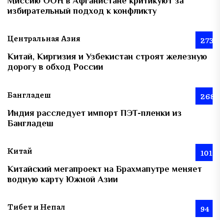
Миссию ООН в Афганистане критикуют за
избирательный подход к конфликту
Центральная Азия
273
Китай, Киргизия и Узбекистан строят железную
дорогу в обход России
Бангладеш
268
Индия расследует импорт ПЭТ-пленки из
Бангладеш
Китай
101
Китайский мегапроект на Брахмапутре меняет
водную карту Южной Азии
Тибет и Непал
94