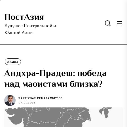
Skip
to
ПостАзия
the
content
Будущее Центральной и
Южной Азии
ИНДИЯ
Андхра-Прадеш: победа
над маоистами близка?
БАУЫРЖАН ЕРМАГАМБЕТОВ
07.01.2025