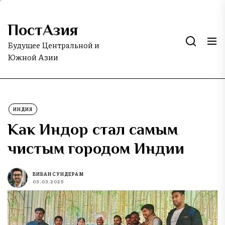
Skip
to
ПостАзия
the
content
Будущее Центральной и
Южной Азии
ИНДИЯ
Как Индор стал самым
чистым городом Индии
ВИВАН СУНДЕРАМ
03.03.2025