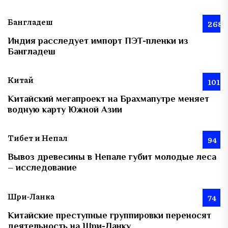
Бангладеш
268
Индия расследует импорт ПЭТ-пленки из
Бангладеш
Китай
101
Китайский мегапроект на Брахмапутре меняет
водную карту Южной Азии
Тибет и Непал
94
Вывоз древесины в Непале губит молодые леса
– исследование
Шри-Ланка
74
Китайские преступные группировки переносят
деятельность на Шри-Ланку