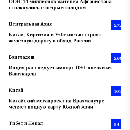
ООН: 14 миллионов жителей Афганистана
столкнулись с острым голодом
Центральная Азия
273
Китай, Киргизия и Узбекистан строят
железную дорогу в обход России
Бангладеш
268
Индия расследует импорт ПЭТ-пленки из
Бангладеш
Китай
101
Китайский мегапроект на Брахмапутре
меняет водную карту Южной Азии
Тибет и Непал
94