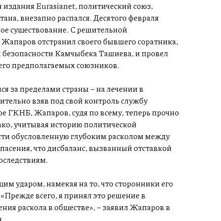
издания Eurasianet, политический союз,
тана, внезапно распался. Десятого февраля
свое существование. С решительной
Жапаров отстранил своего бывшего соратника,
 безопасности Камчыбека Ташиева, и провел
 его предполагаемых союзников.
ся за пределами страны – на лечении в
ительно взяв под свой контроль службу
ре ГКНБ, Жапаров, судя по всему, теперь прочно
ако, учитывая историю политической
асти обусловленную глубоким расколом между
асения, что дисбаланс, вызванный отставкой
оследствиям.
им ударом, намекая на то, что сторонники его
«Прежде всего, я принял это решение в
ения раскола в обществе», – заявил Жапаров в
.