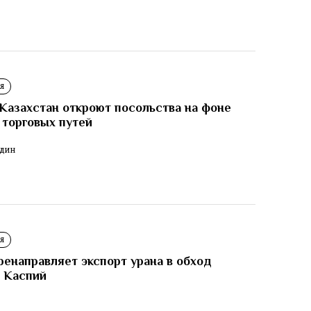
Я
Казахстан откроют посольства на фоне
 торговых путей
ОДИН
Я
ренаправляет экспорт урана в обход
 Каспий
И