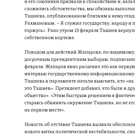
и его союзники призвали к спокойствию и, каза
сложились обстоятельства, мы обязаны выполни
Ташиева, опубликованном близким к нему генд
Рахмановым. – Я служил государству, народу и п
горжусь». Рано утром 13 февраля Ташиев вернул
собственном кортеже.
Поводом для действий Жапарова, по-видимому,
досрочным президентским выборам, подписанно
февраля. Жапаров явно расценил это как первую
интервью государственному информационному аг
Ташиева в парламенте начали выяснять, кто «на
это Ташиев». Президент добавил, что были и др
общество». «Этим быстрым решением я фактическ
стараясь обвинить окружение Ташиева, но не его
на первом месте».
Новость об отставке Ташиева вызвала обеспоко
нового витка политической нестабильности, сп