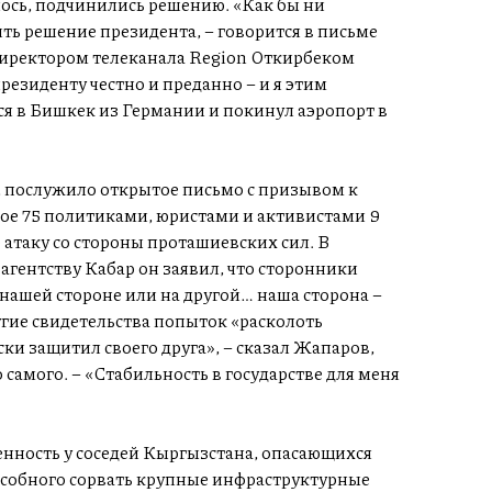
лось, подчинились решению. «Как бы ни
ть решение президента, – говорится в письме
иректором телеканала Region Откирбеком
резиденту честно и преданно – и я этим
ся в Бишкек из Германии и покинул аэропорт в
 послужило открытое письмо с призывом к
е 75 политиками, юристами и активистами 9
 атаку со стороны проташиевских сил. В
ентству Кабар он заявил, что сторонники
 нашей стороне или на другой… наша сторона –
угие свидетельства попыток «расколоть
и защитил своего друга», – сказал Жапаров,
 самого. – «Стабильность в государстве для меня
енность у соседей Кыргызстана, опасающихся
особного сорвать крупные инфраструктурные