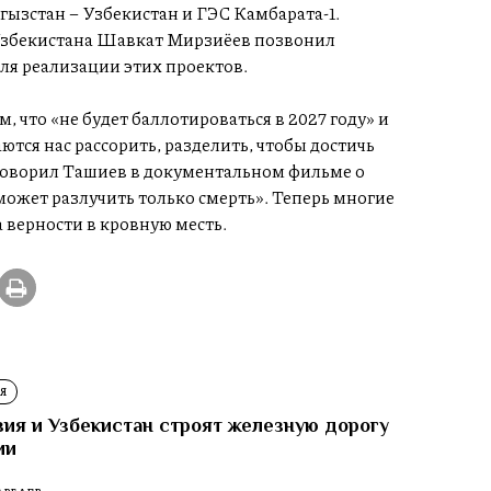
ызстан – Узбекистан и ГЭС Камбарата-1.
 Узбекистана Шавкат Мирзиёев позвонил
ля реализации этих проектов.
, что «не будет баллотироваться в 2027 году» и
ся нас рассорить, разделить, чтобы достичь
– говорил Ташиев в документальном фильме о
ожет разлучить только смерть». Теперь многие
а верности в кровную месть.
Я
зия и Узбекистан строят железную дорогу
ии