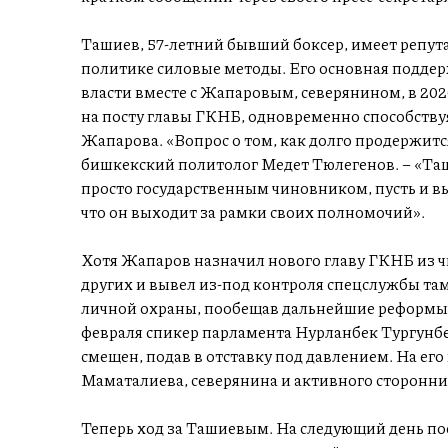
Ташиев, 57-летний бывший боксер, имеет репут
политике силовые методы. Его основная поддер
власти вместе с Жапаровым, северянином, в 202
на посту главы ГКНБ, одновременно способств
Жапарова. «Вопрос о том, как долго продержится 
бишкекский политолог Медет Тюлегенов. – «Таши
просто государственным чиновником, пусть и вы
что он выходит за рамки своих полномочий».
Хотя Жапаров назначил нового главу ГКНБ из ч
других и вывел из-под контроля спецслужбы та
личной охраны, пообещав дальнейшие реформы. 
февраля спикер парламента Нурланбек Тургунбе
смещен, подав в отставку под давлением. На ег
Маматалиева, северянина и активного сторонн
Теперь ход за Ташиевым. На следующий день п