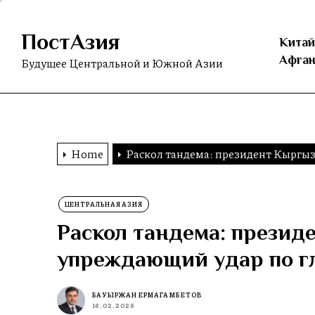
Skip
to
ПостАзия
the
Китай
content
Афган
Будущее Центральной и Южной Азии
Home
Раскол тандема: президент Кыргыз
ЦЕНТРАЛЬНАЯ АЗИЯ
Раскол тандема: презид
упреждающий удар по г
БАУЫРЖАН ЕРМАГАМБЕТОВ
16.02.2026