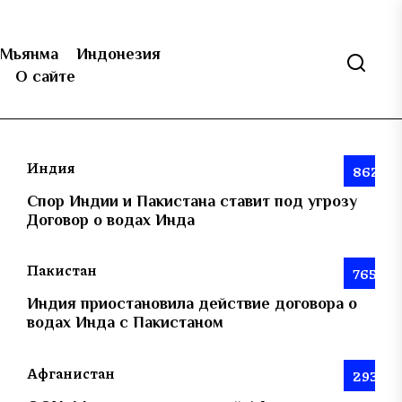
Мьянма
Индонезия
О сайте
Индия
862
Спор Индии и Пакистана ставит под угрозу
Договор о водах Инда
Пакистан
765
Индия приостановила действие договора о
водах Инда с Пакистаном
Афганистан
293