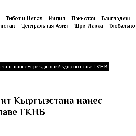
Тибет и Непал
Индия
Пакистан
Бангладеш
истан
Центральная Азия
Шри-Ланка
Глобально
стана нанес упреждающий удар по главе ГКНБ
ент Кыргызстана нанес
лаве ГКНБ