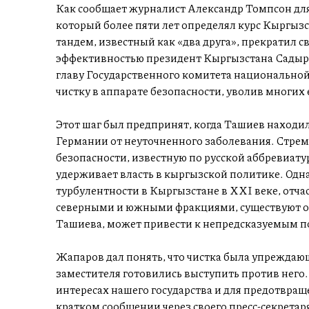
Как сообщает журналист Александр Томпсон для 
который более пяти лет определял курс Кыргызс
тандем, известный как «два друга», прекратил 
эффективностью президент Кыргызстана Садыр 
главу Государственного комитета национальной
чистку в аппарате безопасности, уволив многих
Этот шаг был предпринят, когда Ташиев находил
Германии от неуточненного заболевания. Стрем
безопасности, известную по русской аббревиату
удерживает власть в кыргызской политике. Одн
турбулентности в Кыргызстане в XXI веке, отч
северными и южными фракциями, существуют оп
Ташиева, может привести к непредсказуемым п
Жапаров дал понять, что чистка была упреждающ
заместителя готовились выступить против него. 
интересах нашего государства и для предотвращ
кратком сообщении через своего пресс-секретаря