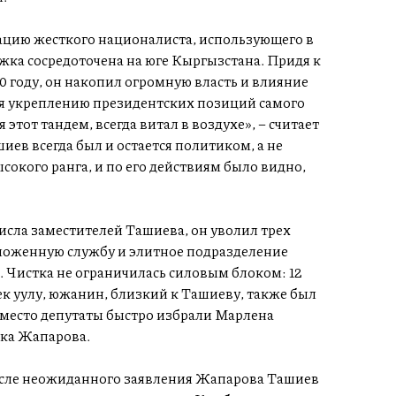
ацию жесткого националиста, использующего в
жка сосредоточена на юге Кыргызстана. Придя к
0 году, он накопил огромную власть и влияние
уя укреплению президентских позиций самого
этот тандем, всегда витал в воздухе», – считает
ев всегда был и остается политиком, а не
сокого ранга, и по его действиям было видно,
исла заместителей Ташиева, он уволил трех
моженную службу и элитное подразделение
Чистка не ограничилась силовым блоком: 12
к уулу, южанин, близкий к Ташиеву, также был
о место депутаты быстро избрали Марлена
ика Жапарова.
осле неожиданного заявления Жапарова Ташиев