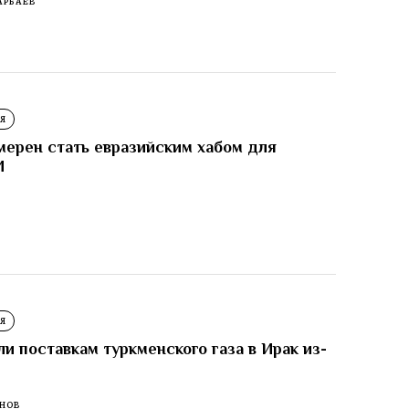
АРБАЕВ
Я
мерен стать евразийским хабом для
И
И
Я
 поставкам туркменского газа в Ирак из-
ЕНОВ