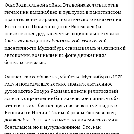
Освободительной войны. Эта война велась против
гегемонии панджабцев и пуштунов в пакистанском
правительстве и армии, политического исключения
Восточного Пакистана (ныне Бангладеш) и
навязывания урду в качестве национального языка.
Светская концепция бенгальской этнической
идентичности Муджибура основывалась на языковой
автономии, возникшей на фоне Движения за
бенгальский язык.
Однако, как сообщается, убийство Муджибура в 1975
году и последующее военно-правительственное
руководство Зиаура Рахмана внесли религиозный
аспект в определение бангладешской нации, чтобы
отличить ее от бенгальцев, населяющих Западную
Бенгалию в Индии. Таким образом, бангладешец
должен был быть не только этнолингвистическим
бенгальцем, но и мусульманином. Это, как
утверждается, создало более четкую национальную