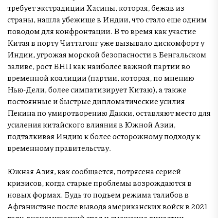
требует экстрадиции Хасины, которая, бежав из
страны, нашла убежище в Индии, что стало еще одним
поводом для конфронтации. В то время как участие
Китая в порту Читтагонг уже вызывало дискомфорт у
Индии, угрожая морской безопасности в Бенгальском
заливе, рост БНП как наиболее важной партии во
временной коалиции (партии, которая, по мнению
Нью-Дели, более симпатизирует Китаю), а также
постоянные и быстрые дипломатические усилия
Пекина по умиротворению Дакки, оставляют место для
усиления китайского влияния в Южной Азии,
подталкивая Индию к более осторожному подходу к
временному правительству.
Южная Азия, как сообщается, потрясена серией
кризисов, когда старые проблемы возрождаются в
новых формах. Будь то подъем режима талибов в
Афганистане после вывода американских войск в 2021
году, экономический спад и смещение династии