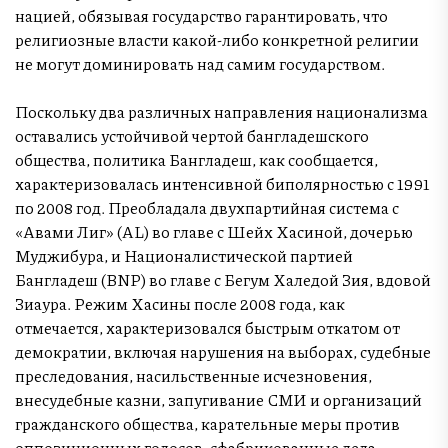
нацией, обязывая государство гарантировать, что
религиозные власти какой-либо конкретной религии
не могут доминировать над самим государством.
Поскольку два различных направления национализма
оставались устойчивой чертой бангладешского
общества, политика Бангладеш, как сообщается,
характеризовалась интенсивной биполярностью с 1991
по 2008 год. Преобладала двухпартийная система с
«Авами Лиг» (AL) во главе с Шейх Хасиной, дочерью
Муджибура, и Националистической партией
Бангладеш (BNP) во главе с Бегум Халедой Зия, вдовой
Зиаура. Режим Хасины после 2008 года, как
отмечается, характеризовался быстрым откатом от
демократии, включая нарушения на выборах, судебные
преследования, насильственные исчезновения,
внесудебные казни, запугивание СМИ и организаций
гражданского общества, карательные меры против
оппозиционных голосов, сфабрикованные дела