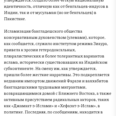
идентичность, отличную как от бенгальцев-индусов в
Индии, так и от мусульман (но не бенгальцев) в
Пакистане.
Исламизация бангладешского общества
консервативным духовенством (улемами), которое,
как сообщается, служило институтом режима Зиаура,
привела к эрозии гетеродоксальных,
плюралистических и более толерантных вариантов
ислама, исторически существовавших на Индийском
субконтиненте. На смену им, как утверждается,
пришли более жесткие нарративы. Это подкрепляется
недавним импортом движений Фарази и ваххабитов
бангладешскими трудовыми мигрантами,
возвращающимися домой с Ближнего Востока, а также
активным присутствием радикальных акторов, таких
как «Джамаат-э-Ислами» и «Хефазат-э-Ислам», в
политике. Последняя, по сообщениям, находится в