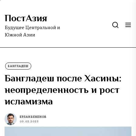
Skip
to
ПостАзия
the
content
Будущее Центральной и
Южной Азии
БАНГЛАДЕШ
Бангладеш после Хасины:
неопределенность и рост
исламизма
ЕРЛАН БЕКЕНОВ
09.02.2025