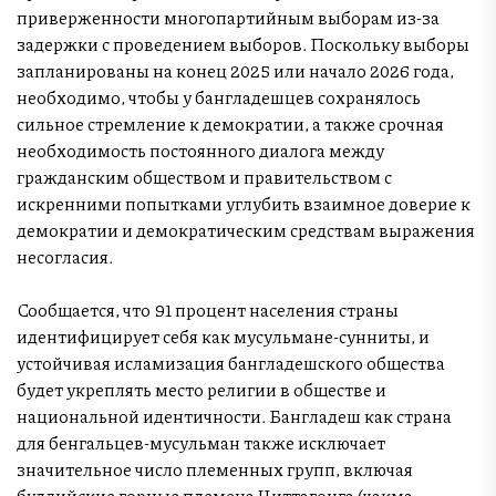
приверженности многопартийным выборам из-за
задержки с проведением выборов. Поскольку выборы
запланированы на конец 2025 или начало 2026 года,
необходимо, чтобы у бангладешцев сохранялось
сильное стремление к демократии, а также срочная
необходимость постоянного диалога между
гражданским обществом и правительством с
искренними попытками углубить взаимное доверие к
демократии и демократическим средствам выражения
несогласия.
Сообщается, что 91 процент населения страны
идентифицирует себя как мусульмане-сунниты, и
устойчивая исламизация бангладешского общества
будет укреплять место религии в обществе и
национальной идентичности. Бангладеш как страна
для бенгальцев-мусульман также исключает
значительное число племенных групп, включая
буддийские горные племена Читтагонга (чакма,