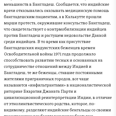
меньшинств в Бангладеш. Сообщается, что индийские
врачи отказывались оказывать медицинскую помощь
бангладешским пациентам, а в Калькутте прошли
марши протеста, окружившие консульство Бангладеш,
что свидетельствует о контрмобилизации индийцев
против Бангладеш и растущем недовольстве Даккой
среди индийцев. В то время как присутствие
бангладешских индуистских беженцев времен
Освободительной войны 1971 года продолжало
способствовать развитию тесных и основанных на
сотрудничестве отношений между Индией и
Бангладеш, те же беженцы, ставшие постоянными
жителями приграничных городов, все чаще
называются «инфильтрантами» в националистической
риторике Бхаратия Джаната Парти и
цивилизационной реинтерпретации Индии, в отличие
от этнолингвистического родства, которое, по-
видимому, разделяют индийские бенгальцы со своими
трансграничными бангладешскими братьями.