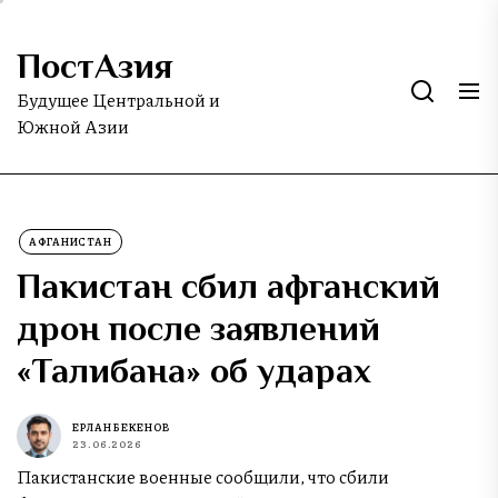
Skip
to
ПостАзия
the
content
Будущее Центральной и
Южной Азии
АФГАНИСТАН
Пакистан сбил афганский
дрон после заявлений
«Талибана» об ударах
ЕРЛАН БЕКЕНОВ
23.06.2026
Пакистанские военные сообщили, что сбили