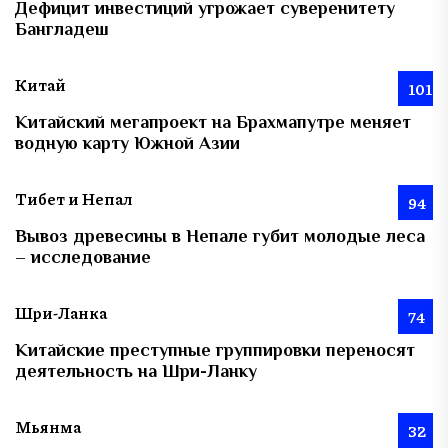
Дефицит инвестиций угрожает суверенитету
Бангладеш
Китай
101
Китайский мегапроект на Брахмапутре меняет
водную карту Южной Азии
Тибет и Непал
94
Вывоз древесины в Непале губит молодые леса
– исследование
Шри-Ланка
74
Китайские преступные группировки переносят
деятельность на Шри-Ланку
Мьянма
32