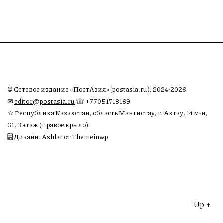
© Сетевое издание «ПостАзия» (postasia.ru), 2024-2026
✉︎
editor@postasia.ru
☏ +77051718169
☆ Республика Казахстан, область Мангистау, г. Актау, 14 м-н,
61, 3 этаж (правое крыло).
🗒 Дизайн: Ashlar от Themeinwp
Up
↑