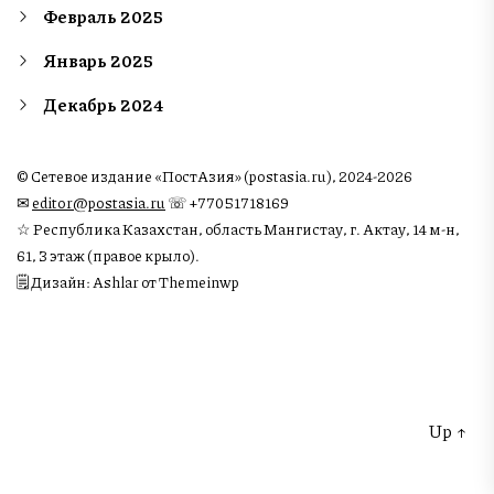
Февраль 2025
Январь 2025
Декабрь 2024
© Сетевое издание «ПостАзия» (postasia.ru), 2024-2026
✉︎
editor@postasia.ru
☏ +77051718169
☆ Республика Казахстан, область Мангистау, г. Актау, 14 м-н,
61, 3 этаж (правое крыло).
🗒 Дизайн: Ashlar от Themeinwp
Up
↑