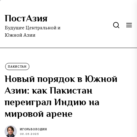
Skip
to
ПостАзия
the
content
Будущее Центральной и
Южной Азии
ПАКИСТАН
Новый порядок в Южной
Азии: как Пакистан
переиграл Индию на
мировой арене
ИГОРЬ ВОЛОДИН
08.09.2025