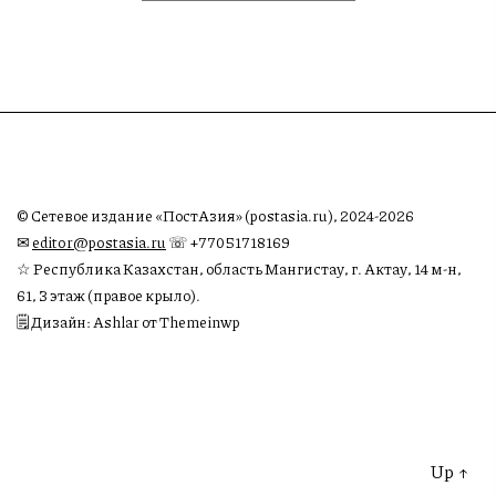
© Сетевое издание «ПостАзия» (postasia.ru), 2024-2026
✉︎
editor@postasia.ru
☏ +77051718169
☆ Республика Казахстан, область Мангистау, г. Актау, 14 м-н,
61, 3 этаж (правое крыло).
🗒 Дизайн: Ashlar от Themeinwp
Up
↑