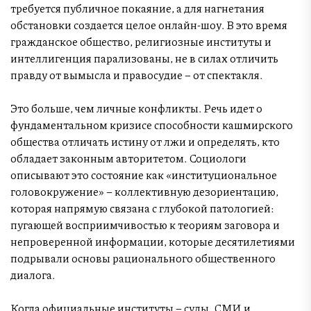
требуется публичное покаяние, а для нагнетания
обстановки создается целое онлайн-шоу. В это время
гражданское общество, религиозные институты и
интеллигенция парализованы, не в силах отличить
правду от вымысла и правосудие – от спектакля.
Это больше, чем личные конфликты. Речь идет о
фундаментальном кризисе способности кашмирского
общества отличать истину от лжи и определять, кто
обладает законным авторитетом. Социологи
описывают это состояние как «институциональное
головокружение» – коллективную дезориентацию,
которая напрямую связана с глубокой патологией:
пугающей восприимчивостью к теориям заговора и
непроверенной информации, которые десятилетиями
подрывали основы рационального общественного
диалога.
Когда официальные институты – суды, СМИ и