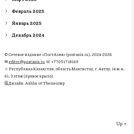
Февраль 2025
Январь 2025
Декабрь 2024
© Сетевое издание «ПостАзия» (postasia.ru), 2024-2026
✉︎
editor@postasia.ru
☏ +77051718169
☆ Республика Казахстан, область Мангистау, г. Актау, 14 м-н,
61, 3 этаж (правое крыло).
🗒 Дизайн: Ashlar от Themeinwp
Up
↑