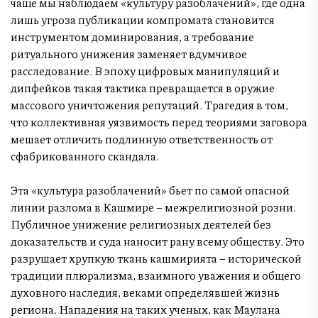
чаще мы наблюдаем «культуру разоблачений», где одна
лишь угроза публикации компромата становится
инструментом доминирования, а требование
ритуального унижения заменяет вдумчивое
расследование. В эпоху цифровых манипуляций и
дипфейков такая тактика превращается в оружие
массового уничтожения репутаций. Трагедия в том,
что коллективная уязвимость перед теориями заговора
мешает отличить подлинную ответственность от
сфабрикованного скандала.
Эта «культура разоблачений» бьет по самой опасной
линии разлома в Кашмире – межрелигиозной розни.
Публичное унижение религиозных деятелей без
доказательств и суда наносит рану всему обществу. Это
разрушает хрупкую ткань кашмирията – исторической
традиции плюрализма, взаимного уважения и общего
духовного наследия, веками определявшей жизнь
региона. Нападения на таких ученых, как Маулана