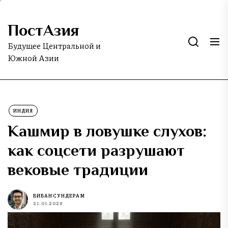
Skip
to
ПостАзия
the
content
Будущее Центральной и
Южной Азии
ИНДИЯ
Кашмир в ловушке слухов:
как соцсети разрушают
вековые традиции
ВИВАН СУНДЕРАМ
21.01.2026