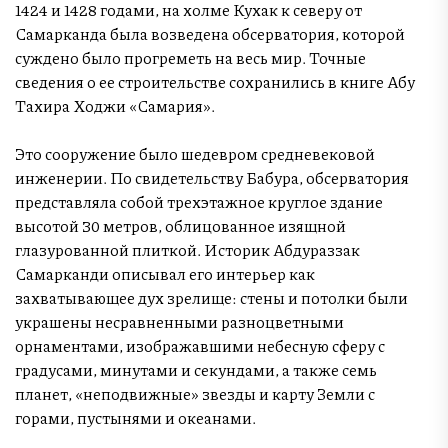
1424 и 1428 годами, на холме Кухак к северу от
Самарканда была возведена обсерватория, которой
суждено было прогреметь на весь мир. Точные
сведения о ее строительстве сохранились в книге Абу
Тахира Ходжи «Самария».
Это сооружение было шедевром средневековой
инженерии. По свидетельству Бабура, обсерватория
представляла собой трехэтажное круглое здание
высотой 30 метров, облицованное изящной
глазурованной плиткой. Историк Абдураззак
Самарканди описывал его интерьер как
захватывающее дух зрелище: стены и потолки были
украшены несравненными разноцветными
орнаментами, изображавшими небесную сферу с
градусами, минутами и секундами, а также семь
планет, «неподвижные» звезды и карту Земли с
горами, пустынями и океанами.