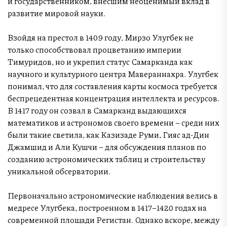
и государственником, внесшим неоценимый вклад в
развитие мировой науки.
Взойдя на престол в 1409 году, Мирзо Улугбек не
только способствовал процветанию империи
Тимуридов, но и укрепил статус Самарканда как
научного и культурного центра Мавераннахра. Улугбек
понимал, что для составления карты космоса требуется
беспрецедентная концентрация интеллекта и ресурсов.
В 1417 году он созвал в Самарканд выдающихся
математиков и астрономов своего времени – среди них
были такие светила, как Казизаде Руми, Гияс ад-Дин
Джамшид и Али Кушчи – для обсуждения планов по
созданию астрономических таблиц и строительству
уникальной обсерватории.
Первоначально астрономические наблюдения велись в
медресе Улугбека, построенном в 1417–1420 годах на
современной площади Регистан. Однако вскоре, между