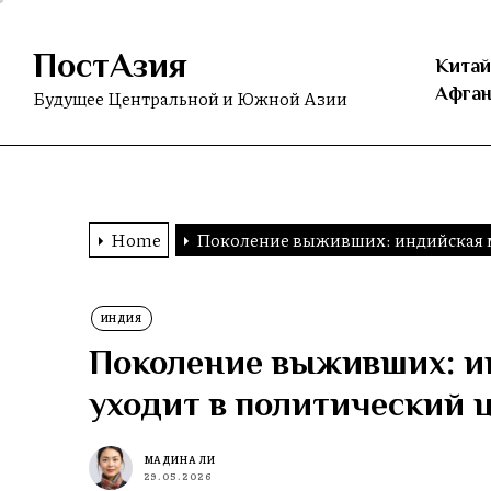
Skip
to
ПостАзия
the
Китай
content
Афган
Будущее Центральной и Южной Азии
Home
Поколение выживших: индийская 
ИНДИЯ
Поколение выживших: и
уходит в политический 
МАДИНА ЛИ
29.05.2026