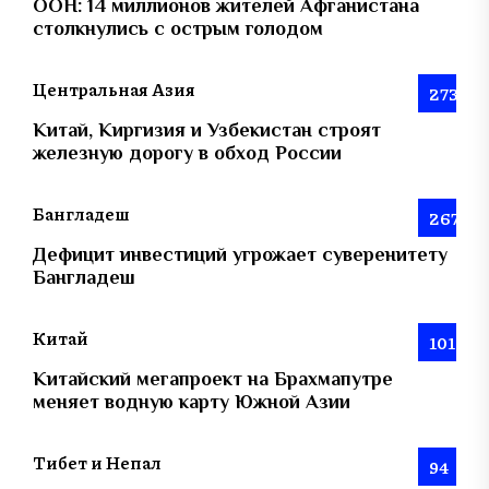
ООН: 14 миллионов жителей Афганистана
столкнулись с острым голодом
Центральная Азия
273
Китай, Киргизия и Узбекистан строят
железную дорогу в обход России
Бангладеш
267
Дефицит инвестиций угрожает суверенитету
Бангладеш
Китай
101
Китайский мегапроект на Брахмапутре
меняет водную карту Южной Азии
Тибет и Непал
94