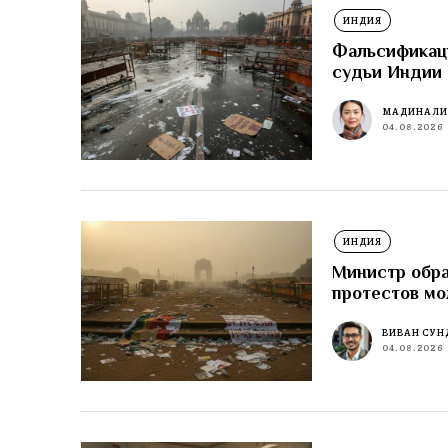
ИНДИЯ
Фальсификаци
судьи Индии 
МАДИНА Л
04.08.2026
ИНДИЯ
Министр обра
протестов м
ВИВАН СУН
04.08.2026