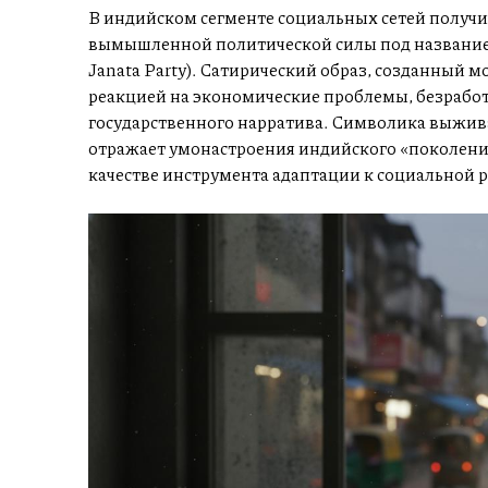
В индийском сегменте социальных сетей получ
вымышленной политической силы под названием
Janata Party). Сатирический образ, созданный 
реакцией на экономические проблемы, безработ
государственного нарратива. Символика выжи
отражает умонастроения индийского «поколения
качестве инструмента адаптации к социальной р