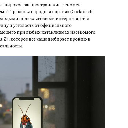
ил широкое распространение феномен
 «Тараканья народная партия» (Cockroach
молодыми пользователями интернета, стал
ицу и усталость от официального
вающего при любых катаклизмах насекомого
 Z», которое все чаще выбирает иронию в
еальности.