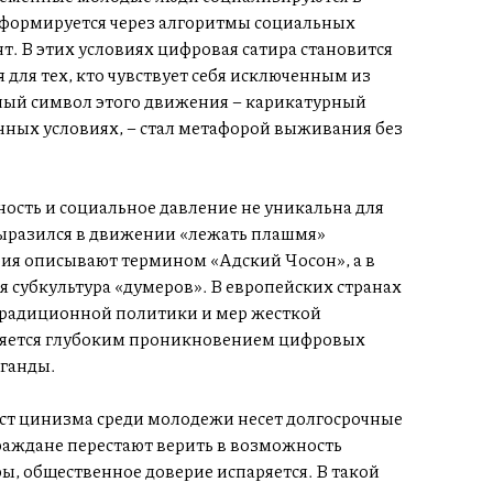
 формируется через алгоритмы социальных
т. В этих условиях цифровая сатира становится
для тех, кто чувствует себя исключенным из
ый символ этого движения – карикатурный
чных условиях, – стал метафорой выживания без
ость и социальное давление не уникальна для
ыразился в движении «лежать плашмя»
рия описывают термином «Адский Чосон», а в
субкультура «думеров». В европейских странах
традиционной политики и мер жесткой
бляется глубоким проникновением цифровых
аганды.
ст цинизма среди молодежи несет долгосрочные
граждане перестают верить в возможность
ы, общественное доверие испаряется. В такой