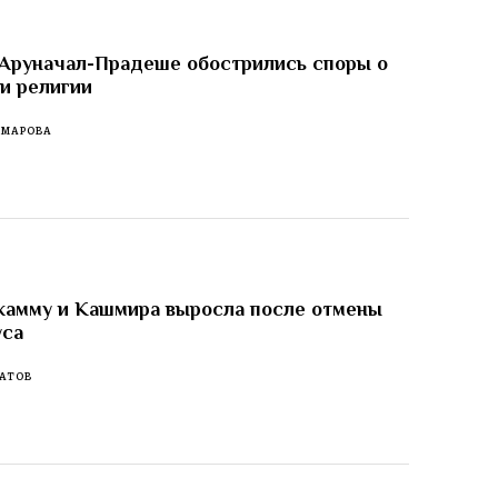
 Аруначал-Прадеше обострились споры о
 и религии
ОМАРОВА
жамму и Кашмира выросла после отмены
уса
АТОВ