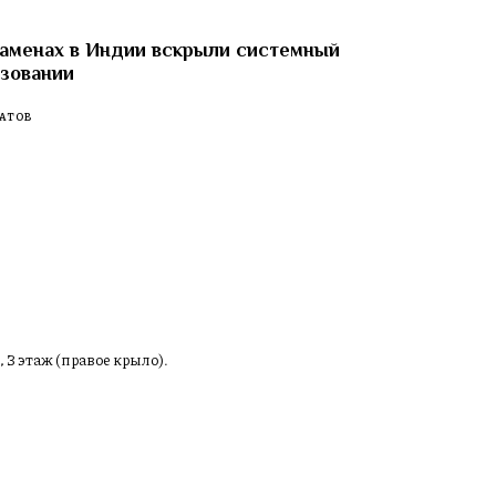
заменах в Индии вскрыли системный
азовании
АТОВ
, 3 этаж (правое крыло).