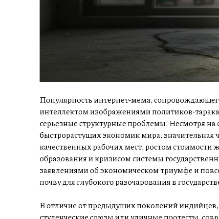
Популярность интернет-мема, сопровождающег
интеллектом изображениями политиков-тарак
серьезные структурные проблемы. Несмотря на 
быстрорастущих экономик мира, значительная ч
качественных рабочих мест, ростом стоимости
образования и кризисом системы государстве
заявлениями об экономическом триумфе и пов
почву для глубокого разочарования в государст
В отличие от предыдущих поколений индийцев,
студенческие союзы или уличные протесты, со