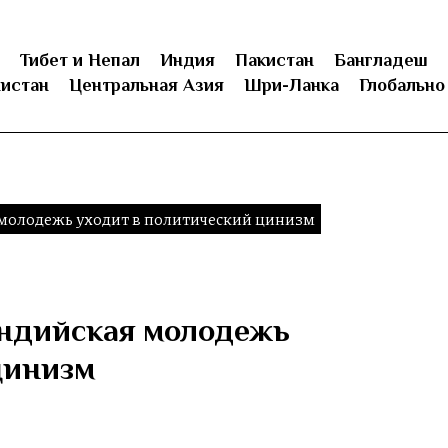
Тибет и Непал
Индия
Пакистан
Бангладеш
истан
Центральная Азия
Шри-Ланка
Глобально
молодежь уходит в политический цинизм
ндийская молодежь
цинизм