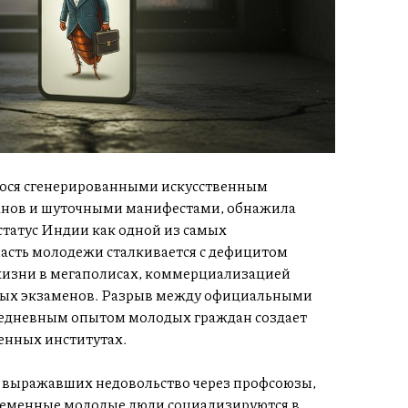
ося сгенерированными искусственным
анов и шуточными манифестами, обнажила
статус Индии как одной из самых
асть молодежи сталкивается с дефицитом
 жизни в мегаполисах, коммерциализацией
нных экзаменов. Разрыв между официальными
седневным опытом молодых граждан создает
венных институтах.
 выражавших недовольство через профсоюзы,
временные молодые люди социализируются в