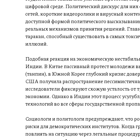
цифровой среде. Политический дискурс для них
сетей, короткие видеоролики и вирусный контен
доступной формой политического высказывания 
реальных механизмов принятия решений. Главн
таракан, способный существовать в самых токси
иллюзий.
Подобная реакция на экономическую нестабильн
Индии. В Китае пассивный протест молодежи в
(танпин), в Южной Корее глубокий кризис дове
США получила распространение пессимистичная 
исследователи фиксируют схожую усталость от 
экономии. Однако в Индии этот процесс усугу
технологий во все сферы государственной проп
Социологи и политологи предупреждают, что ро
риски для демократических институтов. Когда 
повлиять на ситуацию через легальные процедур