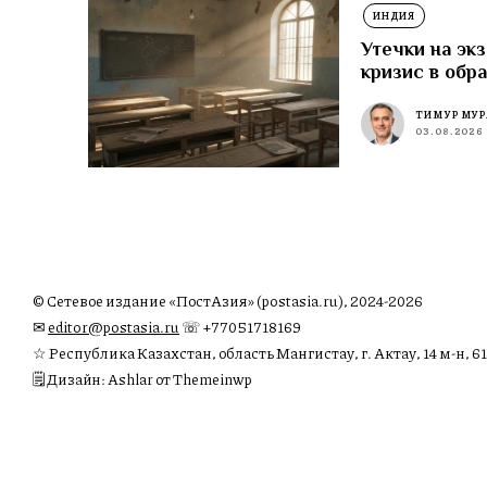
ИНДИЯ
Утечки на эк
кризис в обр
ТИМУР МУР
03.08.2026
© Сетевое издание «ПостАзия» (postasia.ru), 2024-2026
✉︎
editor@postasia.ru
☏ +77051718169
☆ Республика Казахстан, область Мангистау, г. Актау, 14 м-н, 61
🗒 Дизайн: Ashlar от Themeinwp