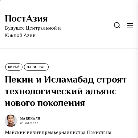
Skip
to
ПостАзия
the
content
Будущее Центральной и
Южной Азии
КИТАЙ
ПАКИСТАН
Пекин и Исламабад строят
технологический альянс
нового поколения
МАДИНА ЛИ
01.06.2026
Майский визит премьер-министра Пакистана