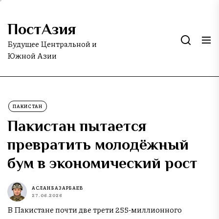
Skip
to
ПостАзия
the
content
Будущее Центральной и
Южной Азии
ПАКИСТАН
Пакистан пытается
превратить молодёжный
бум в экономический рост
АСЛАН БАЗАРБАЕВ
27.06.2026
В Пакистане почти две трети 255-миллионного