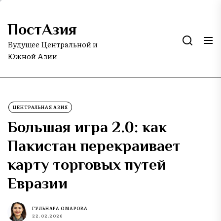
Skip
to
ПостАзия
the
content
Будущее Центральной и
Южной Азии
ЦЕНТРАЛЬНАЯ АЗИЯ
Большая игра 2.0: как
Пакистан перекраивает
карту торговых путей
Евразии
ГУЛЬНАРА ОМАРОВА
22.02.2026