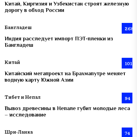
Китай, Киргизия и Узбекистан строят железную
дорогу в обход России
Бангладеш
268
Индия расследует импорт ПЭТ-пленки из
Бангладеш
Китай
101
Китайский мегапроект на Брахмапутре меняет
водную карту Южной Азии
Тибет и Непал
94
Вывоз древесины в Непале губит молодые леса
– исследование
Шри-Ланка
74