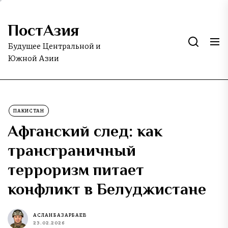
Skip
to
ПостАзия
the
content
Будущее Центральной и
Южной Азии
ПАКИСТАН
Афганский след: как
трансграничный
терроризм питает
конфликт в Белуджистане
АСЛАН БАЗАРБАЕВ
23.02.2026