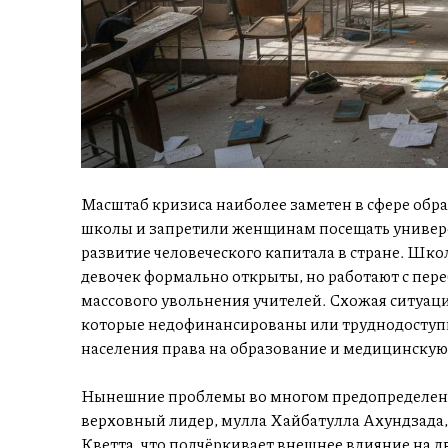
Масштаб кризиса наиболее заметен в сфере обра
школы и запретили женщинам посещать универс
развитие человеческого капитала в стране. Шко
девочек формально открыты, но работают с пере
массового увольнения учителей. Схожая ситуац
которые недофинансированы или труднодоступн
населения права на образование и медицинску
Нынешние проблемы во многом предопределены
верховный лидер, мулла Хайбатулла Ахундзада, 
Кветта, что подчёркивает внешнее влияние на 