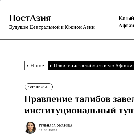
Skip
to
ПостАзия
the
Китай
content
Афган
Будущее Центральной и Южной Азии
Home
Правление талибов завело Афгани
АФГАНИСТАН
Правление талибов заве
институциональный туп
ГУЛЬНАРА ОМАРОВА
17.06.2026