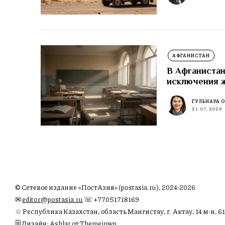
АФГАНИСТАН
В Афганистан
исключения 
ГУЛЬНАРА 
21.07.2026
© Сетевое издание «ПостАзия» (postasia.ru), 2024-2026
✉︎
editor@postasia.ru
☏ +77051718169
☆ Республика Казахстан, область Мангистау, г. Актау, 14 м-н, 61
🗒 Дизайн: Ashlar от Themeinwp