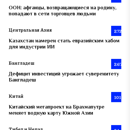
ООН: афганцы, возвращающиеся на родину,
попадают в сети торговцев людьми
Центральная Азия
272
Казахстан намерен стать евразийским хабом
для индустрии ИИ
Бангладеш
267
Дефицит инвестиций угрожает суверенитету
Бангладеш
Китай
101
Китайский мегапроект на Брахмапутре
меняет водную карту Южной Азии
Тибет и Непал