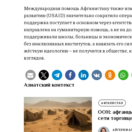
Международная помощь Афганистану также из
развитию (USAID) значительно сократило опера
поддержка поступает в основном через агентст
направлена на гуманитарную помощь, а не на д
поддерживали школы, больницы и экономически
без инклюзивных институтов, а навязать его си
жёсткую идеологию – не получится в обществе, 
взглядов.
Азиатский контекст
АФГАНИСТАН
ООН: афганцы
сети торговц
АЙГЕРИМ А