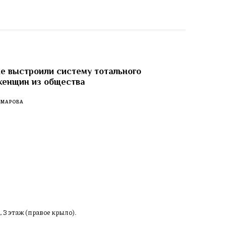
е выстроили систему тотального
женщин из общества
ОМАРОВА
, 3 этаж (правое крыло).