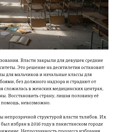
зования. Власти закрыли для девушек средние
итеты. Это решение на десятилетия остановит
лы для мальчиков и начальные классы для
боями, без должного надзора и страдают от
ия сложилась в женских медицинских центрах,
ы. Восстановить страну, лишая половину её
ю помощь, невозможно.
 непрозрачной структурой власти талибов. Их
был избран в 2016 году в пакистанском городе
движение. Непрозрачность процесса избрания