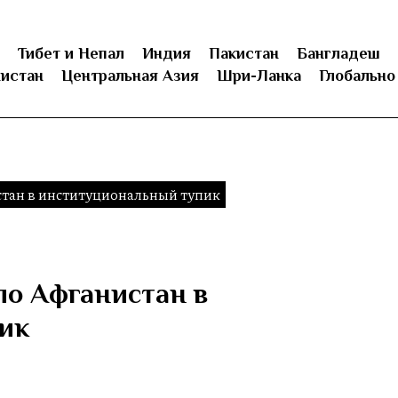
Тибет и Непал
Индия
Пакистан
Бангладеш
истан
Центральная Азия
Шри-Ланка
Глобально
стан в институциональный тупик
ло Афганистан в
ик