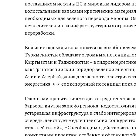
поставщиком нефти в ЕС и мировым лидером по
колоссальными запасами критических материалов
необходимых для зеленого перехода Европы. Одн
незначителен из-за инфраструктурных ограниче
переработки.
Большие надежды возлагаются на возобновляему
Туркменистан обладают огромным потенциалом в
Кыргызстан и Таджикистан – в гидроэнергетик
как Транскаспийский коридор зеленой энергии
Азии и Азербайджана для экспорта электричеств
энергетика, যদিও ее экспортный потенциал пока
Главными препятствиями для сотрудничества о
барьеры внутри samego региона: недостаточная 
устаревшая инфраструктура и слабо интегриров
очередь, действует медленнее своих конкуренто
«третьей силой», ЕС необходимо действовать пр
конкретным проектам, особенно в сферах возоб