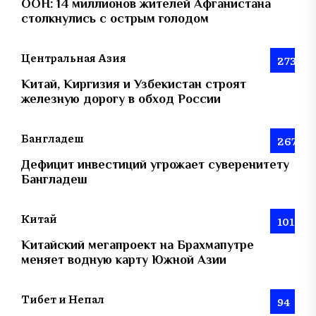
ООН: 14 миллионов жителей Афганистана
столкнулись с острым голодом
Центральная Азия
273
Китай, Киргизия и Узбекистан строят
железную дорогу в обход России
Бангладеш
267
Дефицит инвестиций угрожает суверенитету
Бангладеш
Китай
101
Китайский мегапроект на Брахмапутре
меняет водную карту Южной Азии
Тибет и Непал
94