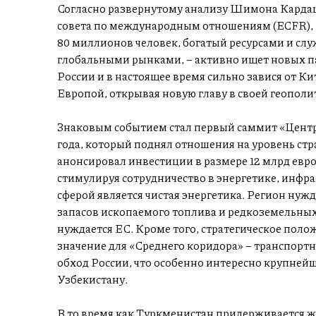
Согласно развернутому анализу Шимона Кардаш
совета по международным отношениям (ECFR), Ц
80 миллионов человек, богатый ресурсами и сл
глобальными рынками, – активно ищет новых п
России и в настоящее время сильно завися от Кит
Европой, открывая новую главу в своей геополи
Знаковым событием стал первый саммит «Центра
года, который поднял отношения на уровень стр
анонсировал инвестиции в размере 12 млрд евро
стимулируя сотрудничество в энергетике, инфра
сферой является чистая энергетика. Регион нужд
запасов ископаемого топлива и редкоземельных 
нуждается ЕС. Кроме того, стратегическое по
значение для «Среднего коридора» – транспорт
обход России, что особенно интересно крупней
Узбекистану.
В то время как Туркменистан придерживается ж