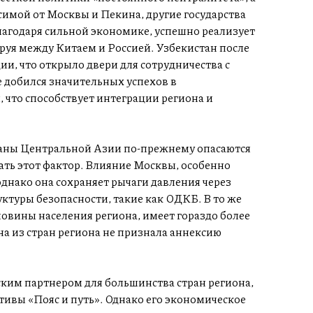
симой от Москвы и Пекина, другие государства
лагодаря сильной экономике, успешно реализует
уя между Китаем и Россией. Узбекистан после
ии, что открыло двери для сотрудничества с
 добился значительных успехов в
 что способствует интеграции региона и
раны Центральной Азии по-прежнему опасаются
ать этот фактор. Влияние Москвы, особенно
однако она сохраняет рычаги давления через
ктуры безопасности, такие как ОДКБ. В то же
овины населения региона, имеет гораздо более
дна из стран региона не признала аннексию
ским партнером для большинства стран региона,
ивы «Пояс и путь». Однако его экономическое