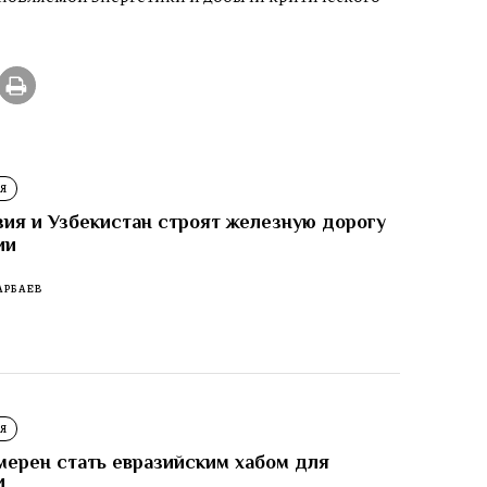
Я
зия и Узбекистан строят железную дорогу
ии
АРБАЕВ
Я
мерен стать евразийским хабом для
И