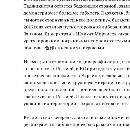
Таджикистан остается беднейшей страной, зави
демонстрируют большую гибкость. Казахстан, б
«многовекторную внешнюю политику», балансир
2016 года встал на путь осторожной либерализац
Западом. Лидер страны Шавкат Мирзиёев также
урегулировании пограничных споров с соседями,
облегчает合作 с внешними игроками.
Несмотря на стремление к диверсификации, ст
антагонизма с Россией, и ЕС приходится учитыв
после начала конфликта в Украине, ослабевает, 
экономические связи, трудовую миграцию и стру
время новое поколение, составляющее более пол
слабые связи с Россией. Показательно, что ни о
украинских территорий, сохраняя нейтралитет.
Китай, в свою очередь, стал главным экономиче
реализуя масштабные проекты в рамках инициат