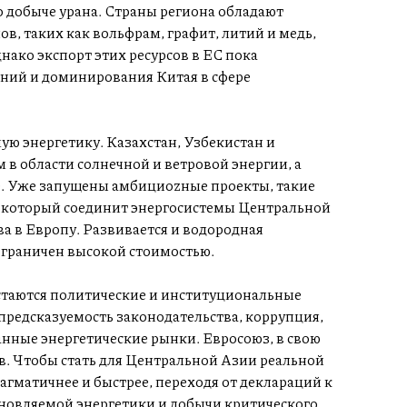
 добыче урана. Страны региона обладают
, таких как вольфрам, графит, литий и медь,
ако экспорт этих ресурсов в ЕС пока
ний и доминирования Китая в сфере
ю энергетику. Казахстан, Узбекистан и
 области солнечной и ветровой энергии, а
е. Уже запущены амбициozные проекты, такие
, который соединит энергосистемы Центральной
а в Европу. Развивается и водородная
 ограничен высокой стоимостью.
стаются политические и институциональные
предсказуемость законодательства, коррупция,
анные энергетические рынки. Евросоюз, в свою
в. Чтобы стать для Центральной Азии реальной
агматичнее и быстрее, переходя от деклараций к
новляемой энергетики и добычи критического