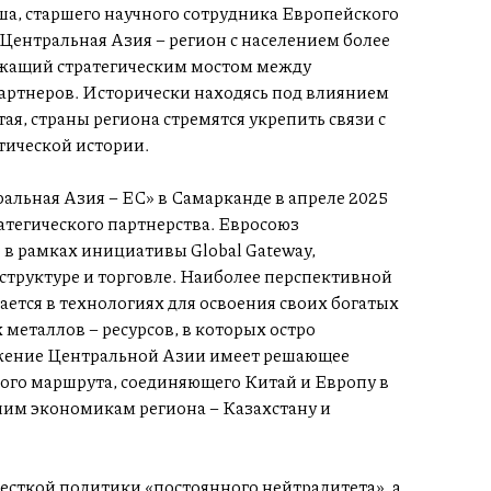
а, старшего научного сотрудника Европейского
ентральная Азия – регион с населением более
ужащий стратегическим мостом между
артнеров. Исторически находясь под влиянием
ая, страны региона стремятся укрепить связи с
тической истории.
льная Азия – ЕС» в Самарканде в апреле 2025
атегического партнерства. Евросоюз
 в рамках инициативы Global Gateway,
структуре и торговле. Наиболее перспективной
ается в технологиях для освоения своих богатых
металлов – ресурсов, в которых остро
ложение Центральной Азии имеет решающее
ного маршрута, соединяющего Китай и Европу в
шим экономикам региона – Казахстану и
есткой политики «постоянного нейтралитета», а