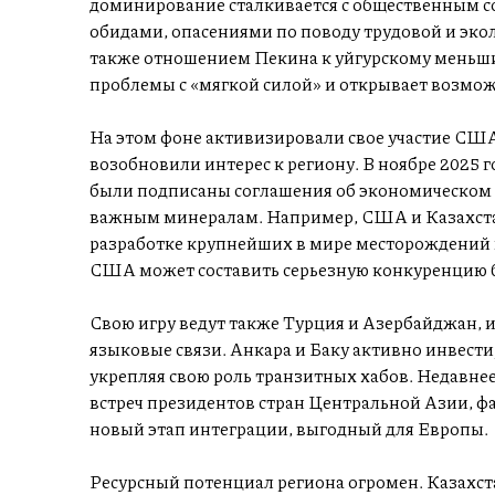
доминирование сталкивается с общественным 
обидами, опасениями по поводу трудовой и эко
также отношением Пекина к уйгурскому меньшин
проблемы с «мягкой силой» и открывает возмож
На этом фоне активизировали свое участие США
возобновили интерес к региону. В ноябре 2025 
были подписаны соглашения об экономическом с
важным минералам. Например, США и Казахста
разработке крупнейших в мире месторождений 
США может составить серьезную конкуренцию б
Свою игру ведут также Турция и Азербайджан, 
языковые связи. Анкара и Баку активно инвести
укрепляя свою роль транзитных хабов. Недавн
встреч президентов стран Центральной Азии, фа
новый этап интеграции, выгодный для Европы.
Ресурсный потенциал региона огромен. Казахст