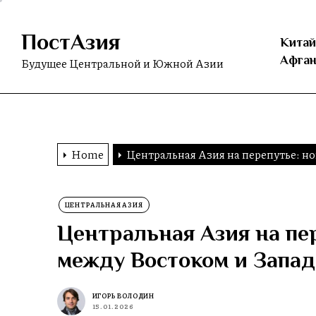
Skip
to
ПостАзия
the
Китай
content
Афган
Будущее Центральной и Южной Азии
Home
Центральная Азия на перепутье: н
ЦЕНТРАЛЬНАЯ АЗИЯ
Центральная Азия на пе
между Востоком и Запа
ИГОРЬ ВОЛОДИН
15.01.2026