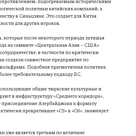
сопротивлением, подогреваемым историческими
логической политики китайских компаний, а
ству в Синьцзяне. Это создает для Китая
ности для других игроков.
, которые после некоторого периода затишья
года на саммите «Центральная Азия – США»
отрудничестве, в частности по критически
н создали совместное предприятие по
вольфрама. Подобная прагматичная политика
олее требовательному подходу ЕС.
использующие общие тюркские культурные и
руют в инфраструктуру «Среднего коридора»,
ее присоединение Азербайджана к формату
ктически превратившее «C5» в «C6», знаменует
ан уже является третьим по величине