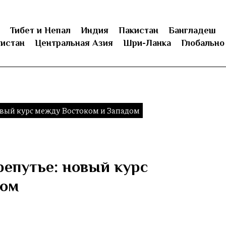
Тибет и Непал
Индия
Пакистан
Бангладеш
истан
Центральная Азия
Шри-Ланка
Глобально
овый курс между Востоком и Западом
репутье: новый курс
дом