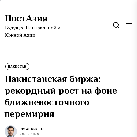
Skip
to
ПостАзия
the
content
Будущее Центральной и
Южной Азии
ПАКИСТАН
Пакистанская биржа:
рекордный рост на фоне
ближневосточного
перемирия
ЕРЛАН БЕКЕНОВ
29.06.2025