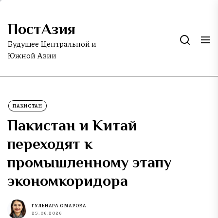
Skip
to
ПостАзия
the
content
Будущее Центральной и
Южной Азии
ПАКИСТАН
Пакистан и Китай
переходят к
промышленному этапу
экономкоридора
ГУЛЬНАРА ОМАРОВА
25.06.2026