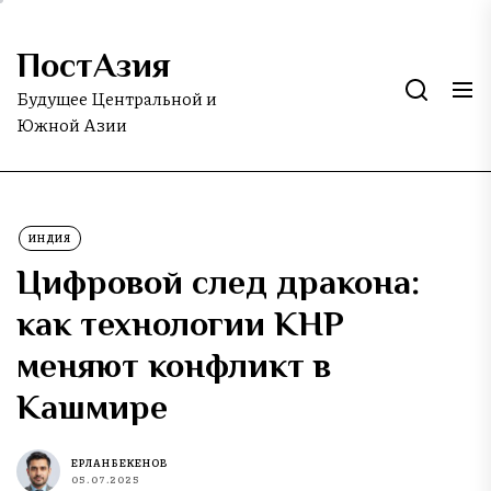
Skip
to
ПостАзия
the
content
Будущее Центральной и
Южной Азии
ИНДИЯ
Цифровой след дракона:
как технологии КНР
меняют конфликт в
Кашмире
ЕРЛАН БЕКЕНОВ
05.07.2025