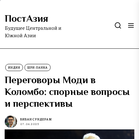
Skip
to
ПостАзия
the
content
Будущее Центральной и
Южной Азии
ИНДИЯ
ШРИ-ЛАНКА
Переговоры Моди в
Коломбо: спорные вопросы
и перспективы
ВИВАН СУНДЕРАМ
07.04.2025