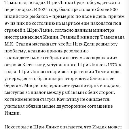
Тамилнада в водах Шри-Ланки будет обсуждаться на
переговорах. В 2024 году было арестовано более 500
индийских рыбаков – примерно по двое в день, причем
97 из них по состоянию на март все еще находятся под
стражей в Шри-Ланке, согласно данным министра
иностранных дел Индии. Главный министр Тамилнада
М.К. Сталин настаивает, чтобы Нью-Дели решил эту
проблему, недавно приняв резолюцию
законодательного собрания штата о «возвращении»
острова Каччативу, уступленного Шри-Ланке в 1970-х
годах. Шри-Ланка оспаривает претензии Тамилнада,
утверждая, что браконьеры вторгаются близко к ее
берегам. Мисри подчеркивает гуманитарный подход,
выступая за диалог между рыбаками обеих сторон,
хотя изменения статуса Каччативу не ожидается,
учитывая обязывающее двустороннее соглашение
Индии.
Некоторые в Шри-Ланке опасаются, что Индия может