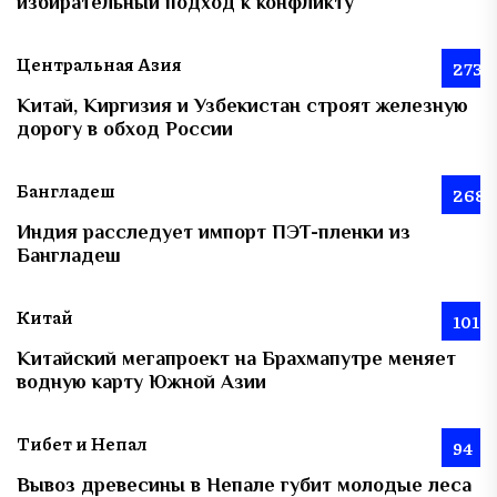
избирательный подход к конфликту
Центральная Азия
273
Китай, Киргизия и Узбекистан строят железную
дорогу в обход России
Бангладеш
268
Индия расследует импорт ПЭТ-пленки из
Бангладеш
Китай
101
Китайский мегапроект на Брахмапутре меняет
водную карту Южной Азии
Тибет и Непал
94
Вывоз древесины в Непале губит молодые леса