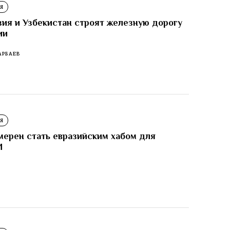
Я
зия и Узбекистан строят железную дорогу
ии
АРБАЕВ
Я
мерен стать евразийским хабом для
И
И