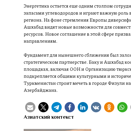
Энергетика остается еще одним столпом сотруд
запасами углеводородов и играют важную роль 
региона. На фоне стремления Европы диверсиф
Ашхабад видят новые возможности для совмест
ресурсов. Новое соглашение в этой сфере призв
направлениям.
Фундамент для нынешнего сближения был заложе
стратегическом партнерстве. Баку и Ашхабад к
площадках, включая ООН и Организацию тюркск
подкрепляется общими культурными и историчес
Туркменистан строит мечеть в городе Физули н
Азербайджана.
Азиатский контекст