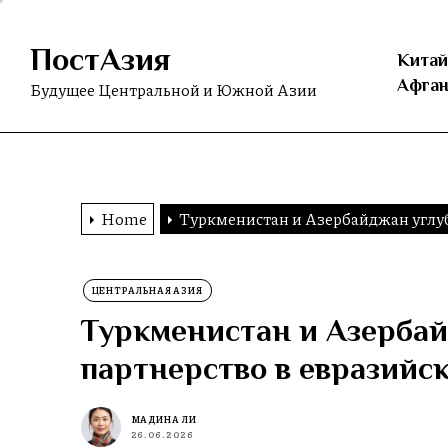
Skip
to
ПостАзия
the
Китай
content
Афган
Будущее Центральной и Южной Азии
Home
Туркменистан и Азербайджан углуб
ЦЕНТРАЛЬНАЯ АЗИЯ
Туркменистан и Азерба
партнерство в евразийс
МАДИНА ЛИ
26.06.2026