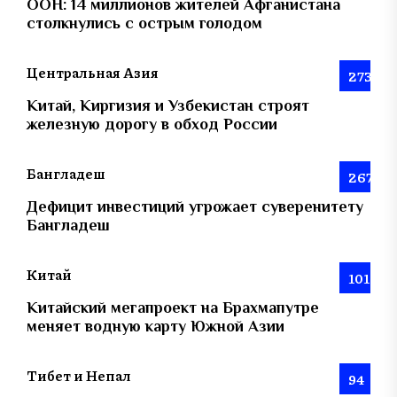
ООН: 14 миллионов жителей Афганистана
столкнулись с острым голодом
Центральная Азия
273
Китай, Киргизия и Узбекистан строят
железную дорогу в обход России
Бангладеш
267
Дефицит инвестиций угрожает суверенитету
Бангладеш
Китай
101
Китайский мегапроект на Брахмапутре
меняет водную карту Южной Азии
Тибет и Непал
94