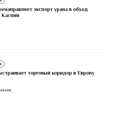
Я
ренаправляет экспорт урана в обход
 Каспий
И
Я
ыстраивает торговый коридор в Европу
АРБАЕВ