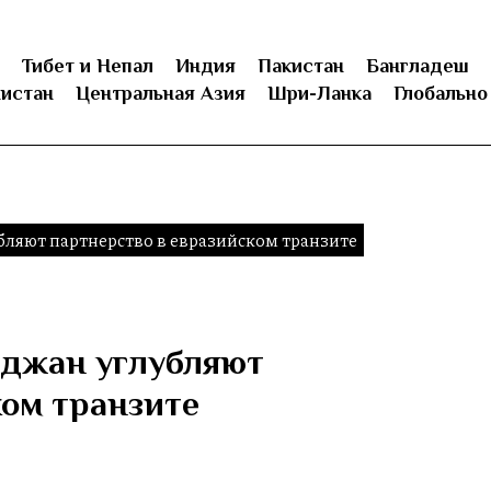
Тибет и Непал
Индия
Пакистан
Бангладеш
истан
Центральная Азия
Шри-Ланка
Глобально
ляют партнерство в евразийском транзите
йджан углубляют
ком транзите