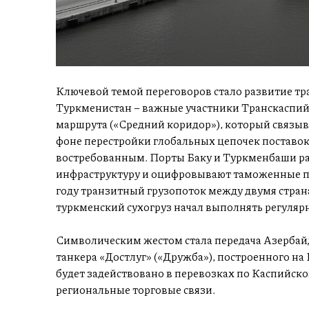
Ключевой темой переговоров стало развитие т
Туркменистан – важные участники Транскаспий
маршрута («Средний коридор»), который связыв
фоне перестройки глобальных цепочек поставок 
востребованным. Порты Баку и Туркменбаши р
инфраструктуру и оцифровывают таможенные п
году транзитный грузопоток между двумя страна
туркменский сухогруз начал выполнять регуля
Символическим жестом стала передача Азерба
танкера «Достлуг» («Дружба»), построенного на
будет задействовано в перевозках по Каспийско
региональные торговые связи.