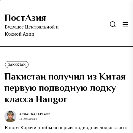
Skip
to
ПостАзия
the
content
Будущее Центральной и
Южной Азии
ПАКИСТАН
Пакистан получил из Китая
первую подводную лодку
класса Hangor
АСЛАН БАЗАРБАЕВ
16.06.2026
В порт Карачи прибыла первая подводная лодка класса