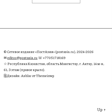
© Сетевое издание «ПостАзия» (postasia.ru), 2024-2026
✉︎
editor@postasia.ru
☏ +77051718169
☆ Республика Казахстан, область Мангистау, г. Актау, 14 м-н,
61, 3 этаж (правое крыло).
🗒 Дизайн: Ashlar от Themeinwp
Up
↑