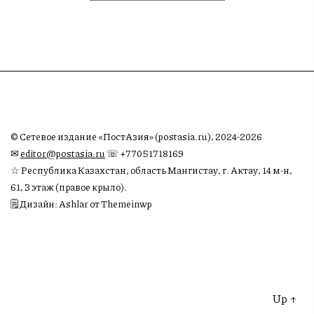
© Сетевое издание «ПостАзия» (postasia.ru), 2024-2026
✉︎
editor@postasia.ru
☏ +77051718169
☆ Республика Казахстан, область Мангистау, г. Актау, 14 м-н,
61, 3 этаж (правое крыло).
🗒 Дизайн: Ashlar от Themeinwp
Up
↑