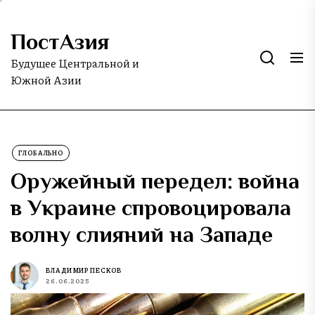
Skip
to
ПостАзия
the
content
Будущее Центральной и
Южной Азии
ГЛОБАЛЬНО
Оружейный передел: война
в Украине спровоцировала
волну слияний на Западе
ВЛАДИМИР ПЕСКОВ
26.06.2025