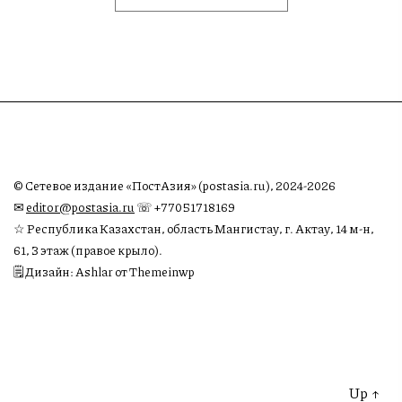
© Сетевое издание «ПостАзия» (postasia.ru), 2024-2026
✉︎
editor@postasia.ru
☏ +77051718169
☆ Республика Казахстан, область Мангистау, г. Актау, 14 м-н,
61, 3 этаж (правое крыло).
🗒 Дизайн: Ashlar от Themeinwp
Up
↑