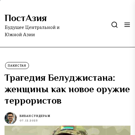
Skip
to
ПостАзия
the
content
Будущее Центральной и
Южной Азии
ПАКИСТАН
Трагедия Белуджистана:
женщины как новое оружие
террористов
ВИВАН СУНДЕРАМ
07.12.2025