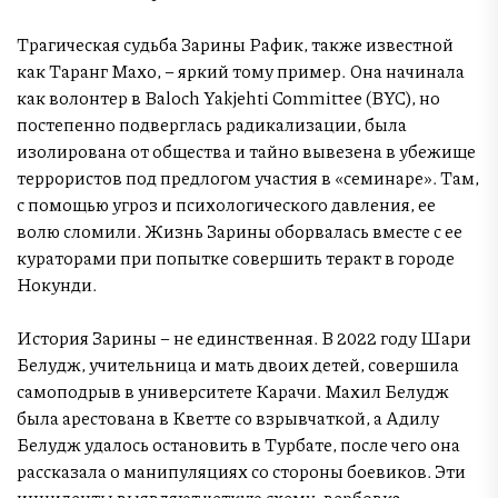
Трагическая судьба Зарины Рафик, также известной
как Таранг Махо, – яркий тому пример. Она начинала
как волонтер в Baloch Yakjehti Committee (BYC), но
постепенно подверглась радикализации, была
изолирована от общества и тайно вывезена в убежище
террористов под предлогом участия в «семинаре». Там,
с помощью угроз и психологического давления, ее
волю сломили. Жизнь Зарины оборвалась вместе с ее
кураторами при попытке совершить теракт в городе
Нокунди.
История Зарины – не единственная. В 2022 году Шари
Белудж, учительница и мать двоих детей, совершила
самоподрыв в университете Карачи. Махил Белудж
была арестована в Кветте со взрывчаткой, а Адилу
Белудж удалось остановить в Турбате, после чего она
рассказала о манипуляциях со стороны боевиков. Эти
инциденты выявляют четкую схему: вербовка,