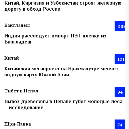
Китай, Киргизия и Узбекистан строят железную
дорогу в обход России
Бангладеш
268
Индия расследует импорт ПЭТ-пленки из
Бангладеш
Китай
101
Китайский мегапроект на Брахмапутре меняет
водную карту Южной Азии
Тибет и Непал
94
Вывоз древесины в Непале губит молодые леса
– исследование
Шри-Ланка
74