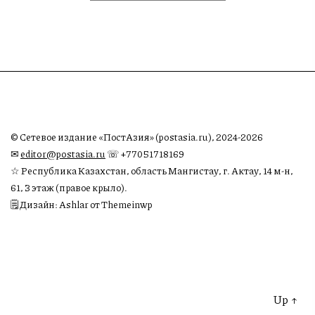
© Сетевое издание «ПостАзия» (postasia.ru), 2024-2026
✉︎
editor@postasia.ru
☏ +77051718169
☆ Республика Казахстан, область Мангистау, г. Актау, 14 м-н,
61, 3 этаж (правое крыло).
🗒 Дизайн: Ashlar от Themeinwp
Up
↑