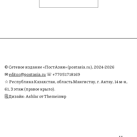
© Сетевое издание «ПостАзия» (postasia.ru), 2024-2026
✉︎
editor@postasia.ru
☏ +77051718169
☆ Республика Казахстан, область Мангистау, г. Актау, 14 м-н,
61, 3 этаж (правое крыло).
🗒 Дизайн: Ashlar от Themeinwp