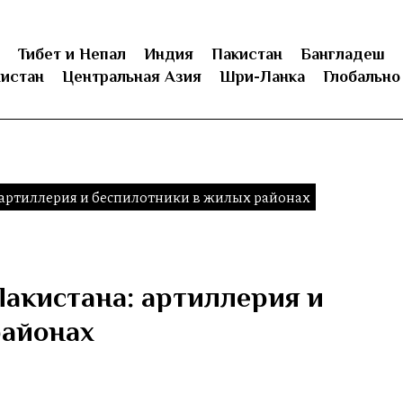
Тибет и Непал
Индия
Пакистан
Бангладеш
истан
Центральная Азия
Шри-Ланка
Глобально
артиллерия и беспилотники в жилых районах
акистана: артиллерия и
районах