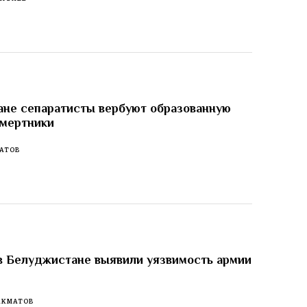
не сепаратисты вербуют образованную
смертники
АТОВ
в Белуджистане выявили уязвимость армии
АКМАТОВ