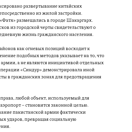
ксировано развертывание китайских
непосредственно из жилой застройки.
«Фатх» размещались в городе Шакаргарх.
ков из городской черты свидетельствуют о
едневную жизнь гражданского населения.
айонов как огневых позиций восходит к
енение подобных методов указывает на то, что
 армии, а не являются инициативой отдельных
 операции «Синдур» демонстрировала иной
екты в гражданских зонах для предотвращения
права, любой объект, используемый для
 аэропорт – становится законной целью.
вание пакистанской армии фактически
ных ударов, превращая социальную
ения.