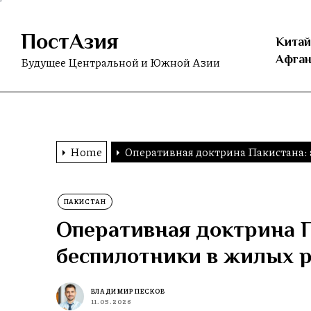
Skip
to
ПостАзия
the
Китай
content
Афган
Будущее Центральной и Южной Азии
Home
Оперативная доктрина Пакистана: 
ПАКИСТАН
Оперативная доктрина П
беспилотники в жилых 
ВЛАДИМИР ПЕСКОВ
11.05.2026