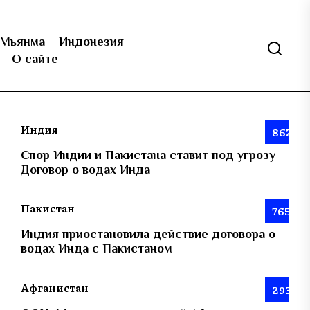
Мьянма
Индонезия
О сайте
Индия
862
Спор Индии и Пакистана ставит под угрозу
Договор о водах Инда
Пакистан
765
Индия приостановила действие договора о
водах Инда с Пакистаном
Афганистан
293