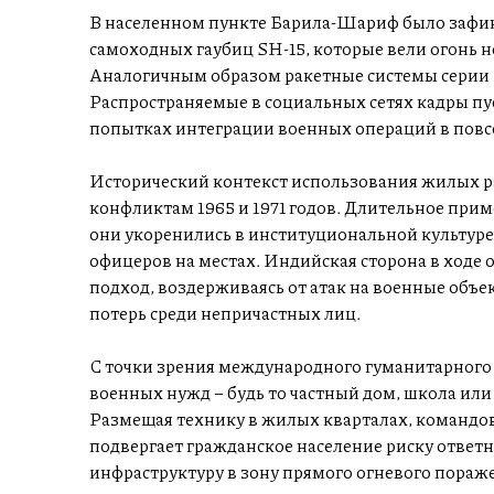
В населенном пункте Барила-Шариф было зафи
самоходных гаубиц SH-15, которые вели огонь 
Аналогичным образом ракетные системы серии 
Распространяемые в социальных сетях кадры пус
попытках интеграции военных операций в повс
Исторический контекст использования жилых р
конфликтам 1965 и 1971 годов. Длительное прим
они укоренились в институциональной культуре
офицеров на местах. Индийская сторона в ходе
подход, воздерживаясь от атак на военные объ
потерь среди непричастных лиц.
С точки зрения международного гуманитарного 
военных нужд – будь то частный дом, школа или
Размещая технику в жилых кварталах, командо
подвергает гражданское население риску ответ
инфраструктуру в зону прямого огневого пораж