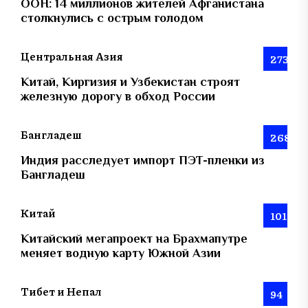
ООН: 14 миллионов жителей Афганистана
столкнулись с острым голодом
Центральная Азия
273
Китай, Киргизия и Узбекистан строят
железную дорогу в обход России
Бангладеш
268
Индия расследует импорт ПЭТ-пленки из
Бангладеш
Китай
101
Китайский мегапроект на Брахмапутре
меняет водную карту Южной Азии
Тибет и Непал
94