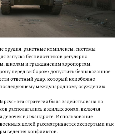
е орудия, ракетные комплексы, системы
ля запуска беспилотников регулярно
ям, школам и гражданским аэропортам.
рону перед выбором: допустить безнаказанное
сти ответный удар, который неизбежно
и последующему международному осуждению.
арсус» эта стратегия была задействована на
нов располагались в жилых зонах, включая
я девочек в Джандроте. Использование
военных целей рассматривается экспертами как
рм ведения конфликтов.