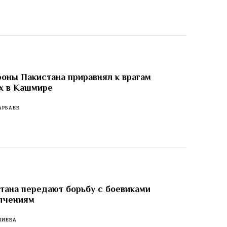
оны Пакистана приравнял к врагам
х в Кашмире
АРБАЕВ
тана передают борьбу с боевиками
лчениям
ЛИЕВА