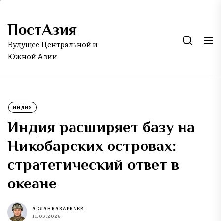
Skip
to
ПостАзия
the
content
Будущее Центральной и
Южной Азии
ИНДИЯ
Индия расширяет базу на
Никобарских островах:
стратегический ответ в
океане
АСЛАН БАЗАРБАЕВ
11.05.2026