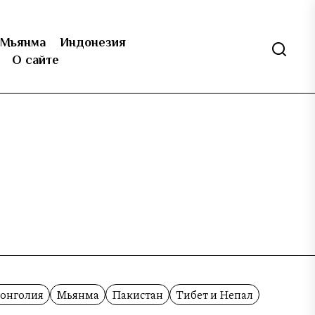
Мьянма
Индонезия
О сайте
онголия
Мьянма
Пакистан
Тибет и Непал