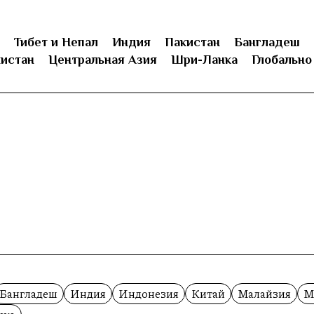
Тибет и Непал
Индия
Пакистан
Бангладеш
истан
Центральная Азия
Шри-Ланка
Глобально
Бангладеш
Индия
Индонезия
Китай
Малайзия
М