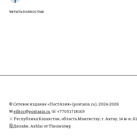
ЧИТАТЬ ПОЛНОСТЬЮ
© Сетевое издание «ПостАзия» (postasia.ru), 2024-2026
✉︎
editor@postasia.ru
☏ +77051718169
☆ Республика Казахстан, область Мангистау, г. Актау, 14 м-н, 61
🗒 Дизайн: Ashlar от Themeinwp