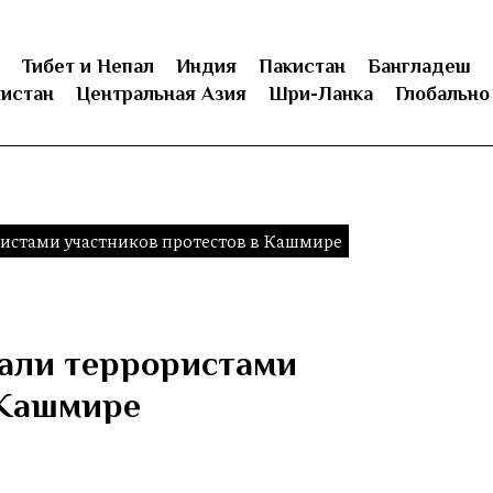
Тибет и Непал
Индия
Пакистан
Бангладеш
истан
Центральная Азия
Шри-Ланка
Глобально
истами участников протестов в Кашмире
нали террористами
 Кашмире