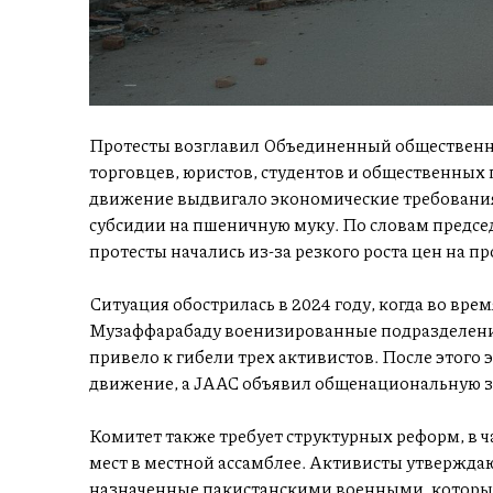
Протесты возглавил Объединенный общественны
торговцев, юристов, студентов и общественных г
движение выдвигало экономические требования:
субсидии на пшеничную муку. По словам предсе
протесты начались из-за резкого роста цен на п
Ситуация обострилась в 2024 году, когда во вре
Музаффарабаду военизированные подразделения
привело к гибели трех активистов. После этого
движение, а JAAC объявил общенациональную з
Комитет также требует структурных реформ, в 
мест в местной ассамблее. Активисты утверждаю
назначенные пакистанскими военными, которы