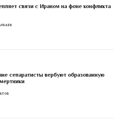
епляет связи с Ираном на фоне конфликта
АРБАЕВ
не сепаратисты вербуют образованную
смертники
АТОВ