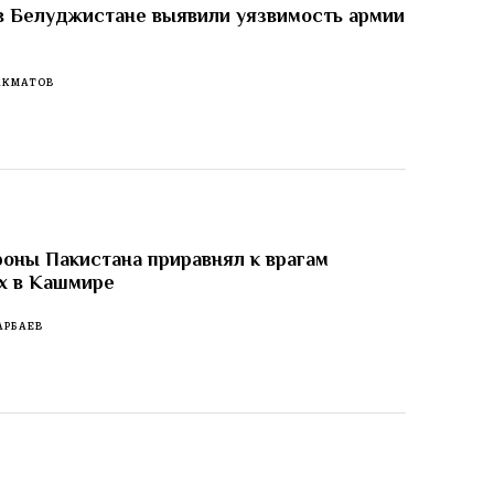
в Белуджистане выявили уязвимость армии
АКМАТОВ
оны Пакистана приравнял к врагам
х в Кашмире
АРБАЕВ