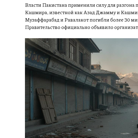
Власти Пакистана применили силу для разгона 
Кашмира, известной как Азад Джамму и Кашмир.
Музаффарабад и Равалакот погибли более 30 ми
Правительство официально объявило организат