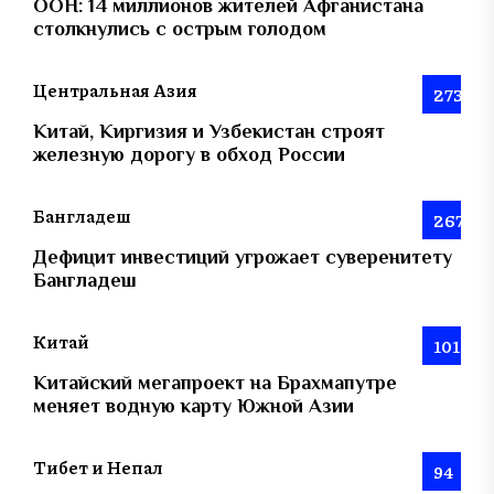
ООН: 14 миллионов жителей Афганистана
столкнулись с острым голодом
Центральная Азия
273
Китай, Киргизия и Узбекистан строят
железную дорогу в обход России
Бангладеш
267
Дефицит инвестиций угрожает суверенитету
Бангладеш
Китай
101
Китайский мегапроект на Брахмапутре
меняет водную карту Южной Азии
Тибет и Непал
94