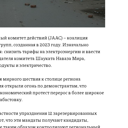
й комитет действий (JAAC) – коалиция
рупп, созданная в 2023 году. Изначально
 снизить тарифы на электроэнергию и ввести
дателя комитета Шауката Наваза Мира,
родукты и электричество.
мя мирного шествия к столице региона
 открыли огонь по демонстрантам, что
 экономический протест перерос в более широкое
абастовку.
частности упразднения 12 зарезервированных
т, что эти мандаты получают кандидаты,
е таким образом контролируют региональный