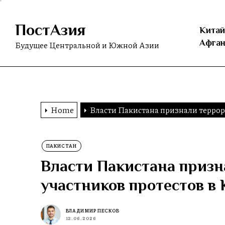
Skip
to
ПостАзия
the
Китай
content
Афган
Будущее Центральной и Южной Азии
Home
Власти Пакистана признали террор
ПАКИСТАН
Власти Пакистана приз
участников протестов в
ВЛАДИМИР ПЕСКОВ
12.06.2026