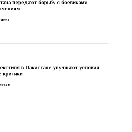
тана передают борьбу с боевиками
лчениям
ЛИЕВА
екстиля в Пакистане улучшают условия
е критики
ДЕРАМ