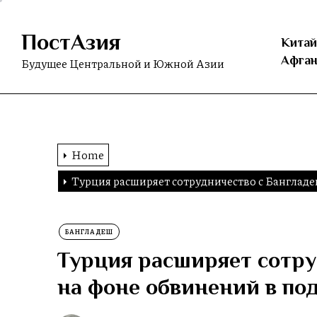
Skip
to
ПостАзия
the
Китай
content
Афган
Будущее Центральной и Южной Азии
Home
Турция расширяет сотрудничество с Банглад
БАНГЛАДЕШ
Турция расширяет сотру
на фоне обвинений в по