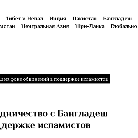
Тибет и Непал
Индия
Пакистан
Бангладеш
истан
Центральная Азия
Шри-Ланка
Глобально
еш на фоне обвинений в поддержке исламистов
дничество с Бангладеш
ддержке исламистов