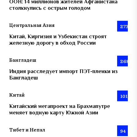
ООН: 14 миллионов жителей Афганистана
столкнулись с острым голодом
Центральная Азия
273
Китай, Киргизия и Узбекистан строят
железную дорогу в обход России
Бангладеш
268
Индия расследует импорт ПЭТ-пленки из
Бангладеш
Китай
101
Китайский мегапроект на Брахмапутре
меняет водную карту Южной Азии
Тибет и Непал
94