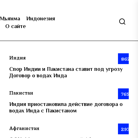
Мьянма
Индонезия
О сайте
Индия
862
Спор Индии и Пакистана ставит под угрозу
Договор о водах Инда
Пакистан
765
Индия приостановила действие договора о
водах Инда с Пакистаном
Афганистан
293