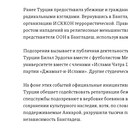
Ранее Турция предоставила убежище и граждан
радикальными взглядами. Вернувшись в Бангла
организацию ИСККОН террористической. Правоз
ростом нападений на религиозные меньшинства.
представителя ООН в Бангладеш, используя вым
Подозрения вызывает и публичная деятельность
Турции Билал Эрдоган вместе с футболистом Ме
университете вместе с членами «Ислами Чатра 
партии «Джамаат-и-Ислами». Другие студенческ
На фоне этих событий официальные инициатив
Турция обещает содействовать репатриации беж
спецслужбы подозревают в вербовке боевиков в
сохранении культурного наследия, хотя, по слов
поддерживаемые Анкарой, разрушили тысячи па
независимость Бангладеш.