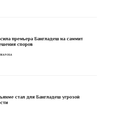
сила премьера Бангладеш на саммит
ешения споров
ОМАРОВА
ьянме стал для Бангладеш угрозой
ости
И