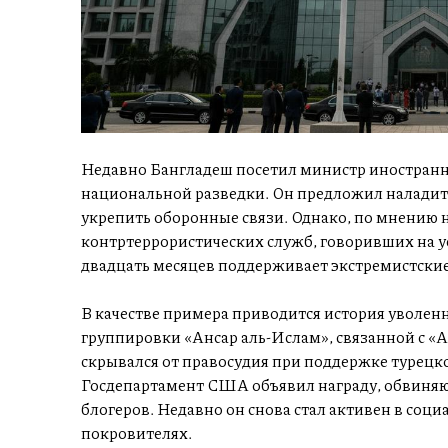
Недавно Бангладеш посетил министр иностранн
национальной разведки. Он предложил наладит
укрепить оборонные связи. Однако, по мнению
контртеррористических служб, говоривших на 
двадцать месяцев поддерживает экстремистские 
В качестве примера приводится история уволенн
группировки «Ансар аль-Ислам», связанной с «
скрывался от правосудия при поддержке турецк
Госдепартамент США объявил награду, обвиняют
блогеров. Недавно он снова стал активен в соци
покровителях.