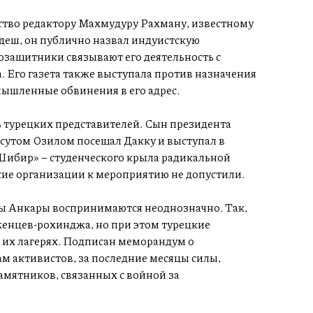
ство редактору Махмудуру Рахману, известному
деш, он публично назвал индуистскую
ащитники связывают его деятельность с
 Его газета также выступала против назначения
ышленные обвинения в его адрес.
 турецких представителей. Сын президента
сутом Озилом посещал Дакку и выступал в
Шибир» – студенческого крыла радикальной
ие организации к мероприятию не допустили.
ы Анкары воспринимаются неоднозначно. Так,
енцев-рохинджа, но при этом турецкие
 их лагерях. Подписан меморандум о
ам активистов, за последние месяцы силы,
мятников, связанных с войной за