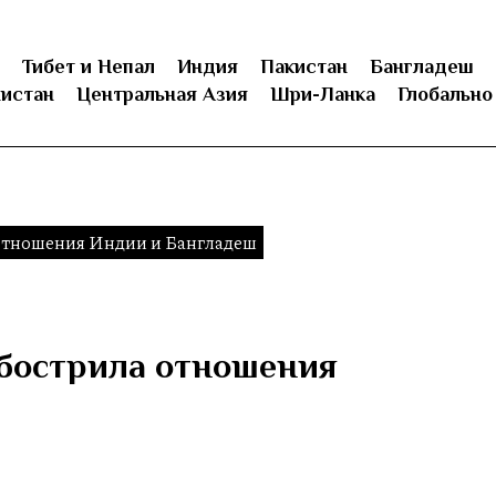
Тибет и Непал
Индия
Пакистан
Бангладеш
истан
Центральная Азия
Шри-Ланка
Глобально
 отношения Индии и Бангладеш
обострила отношения