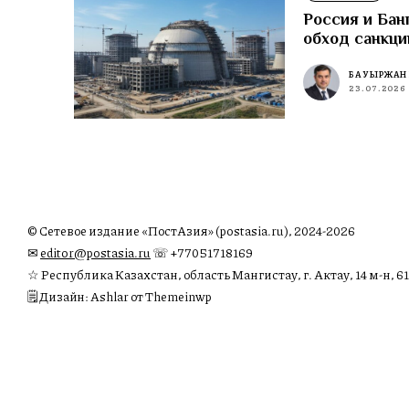
Россия и Бан
обход санкци
БАУЫРЖАН
23.07.2026
© Сетевое издание «ПостАзия» (postasia.ru), 2024-2026
✉︎
editor@postasia.ru
☏ +77051718169
☆ Республика Казахстан, область Мангистау, г. Актау, 14 м-н, 61
🗒 Дизайн: Ashlar от Themeinwp