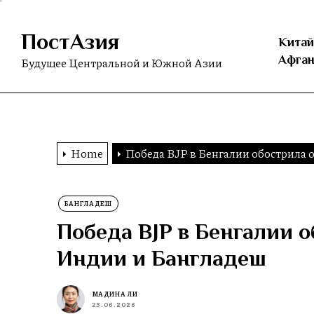
Skip
to
ПостАзия
the
Китай
content
Афган
Будущее Центральной и Южной Азии
Home
Победа BJP в Бенгалии обострила
БАНГЛАДЕШ
Победа BJP в Бенгалии 
Индии и Бангладеш
МАДИНА ЛИ
23.06.2026