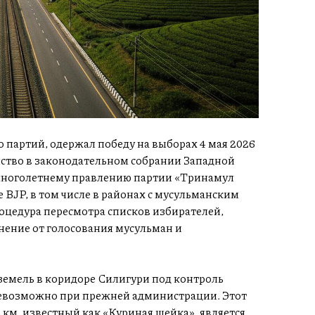
партий, одержал победу на выборах 4 мая 2026
нство в законодательном собрании Западной
 многолетнему правлению партии «Тринамул
 BJP, в том числе в районах с мусульманским
оцедура пересмотра списков избирателей,
нение от голосования мусульман и
земель в коридоре Силигури под контроль
невозможно при прежней администрации. Этот
км, известный как «Куриная шейка», является