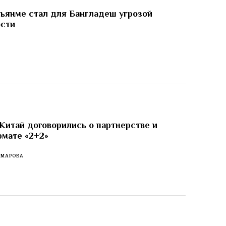
ьянме стал для Бангладеш угрозой
ости
И
Китай договорились о партнерстве и
рмате «2+2»
ОМАРОВА