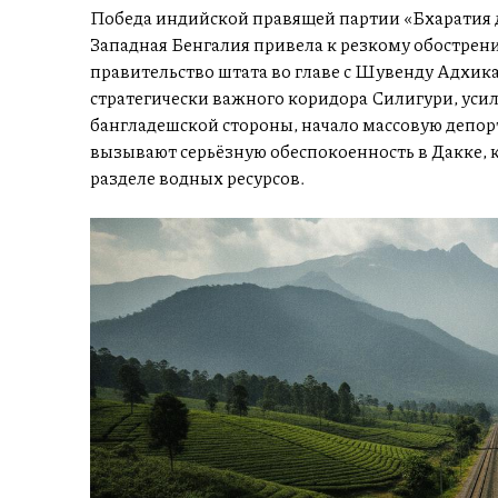
Победа индийской правящей партии «Бхаратия д
Западная Бенгалия привела к резкому обострен
правительство штата во главе с Шувенду Адхи
стратегически важного коридора Силигури, уси
бангладешской стороны, начало массовую депор
вызывают серьёзную обеспокоенность в Дакке, к
разделе водных ресурсов.