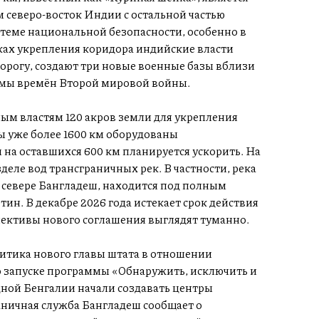
северо-восток Индии с остальной частью
стеме национальной безопасности, особенно в
ках укрепления коридора индийские власти
рогу, создают три новые военные базы вблизи
омы времён Второй мировой войны.
ым властям 120 акров земли для укрепления
ы уже более 1600 км оборудованы
на оставшихся 600 км планируется ускорить. На
еле вод трансграничных рек. В частности, река
а севере Бангладеш, находится под полным
ин. В декабре 2026 года истекает срок действия
спективы нового соглашения выглядят туманно.
итика нового главы штата в отношении
о запуске программы «Обнаружить, исключить и
дной Бенгалии начали создавать центры
ничная служба Бангладеш сообщает о