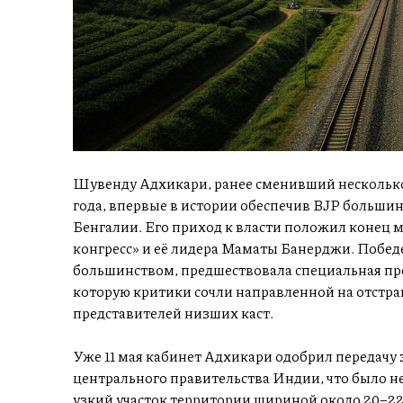
Шувенду Адхикари, ранее сменивший несколько 
года, впервые в истории обеспечив BJP больши
Бенгалии. Его приход к власти положил конец
конгресс» и её лидера Маматы Банерджи. Победе
большинством, предшествовала специальная пр
которую критики сочли направленной на отстра
представителей низших каст.
Уже 11 мая кабинет Адхикари одобрил передачу 
центрального правительства Индии, что было 
узкий участок территории шириной около 20–22 