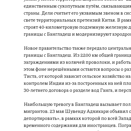
единственным сухопутным путём, связывающим 
страны. Дели считает его уязвимым звеном в си
свете территориальных претензий Китая. В рам
строят 40-километровую подземную железную до
границы с Бангладеш и модернизируют аэродр
Новое правительство также передало центральн
границы с Бангладеш. Из 2200 км общей границ
заграждениями из колючей проволоки, и работы 
этом фоне нерешёнными остаются вопросы о разд
Тиста, от которой зависит сельское хозяйство н
контролем Индии из-за построенных на ней плот
30-летнего договора о разделе вод Ганга, и пер
Наибольшую тревогу в Бангладеш вызывает пол
мигрантов. 23 мая Шувенду Адхикари объявил 
депортировать», в рамках которой по всей Запа
временного содержания для иностранцев. Погра