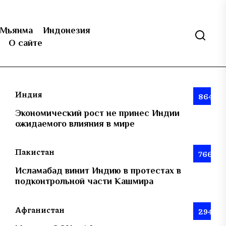
Мьянма
Индонезия
О сайте
Индия
864
Экономический рост не принес Индии
ожидаемого влияния в мире
Пакистан
766
Исламабад винит Индию в протестах в
подконтрольной части Кашмира
Афганистан
294