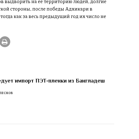
 выдворить на её территорию людей, долгие
ой стороны, после победы Адхикари в
огда как за весь предыдущий год их число не
едует импорт ПЭТ-пленки из Бангладеш
ПЕСКОВ