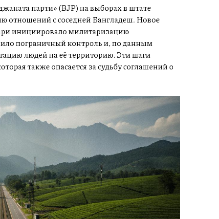
жаната парти» (BJP) на выборах в штате
ию отношений с соседней Бангладеш. Новое
кари инициировало милитаризацию
лило пограничный контроль и, по данным
тацию людей на её территорию. Эти шаги
оторая также опасается за судьбу соглашений о