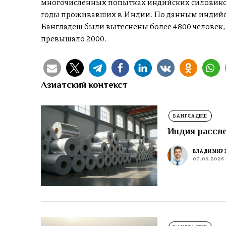
многочисленных попытках индийских силовиков
годы проживавших в Индии. По данным индийск
Бангладеш были вытеснены более 4800 человек, т
превышало 2000.
Азиатский контекст
БАНГЛАДЕШ
Индия рассл
ВЛАДИМИР 
07.08.2026