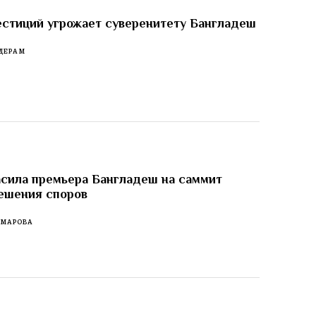
стиций угрожает суверенитету Бангладеш
ДЕРАМ
сила премьера Бангладеш на саммит
ешения споров
ОМАРОВА