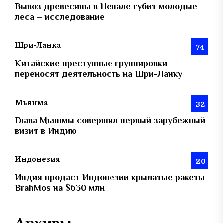
Вывоз древесины в Непале губит молодые
леса – исследование
Шри-Ланка
74
Китайские преступные группировки
переносят деятельность на Шри-Ланку
Мьянма
32
Глава Мьянмы совершил первый зарубежный
визит в Индию
Индонезия
20
Индия продаст Индонезии крылатые ракеты
BrahMos на $630 млн
Архивы