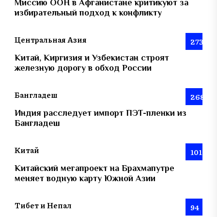
Миссию ООН в Афганистане критикуют за
избирательный подход к конфликту
Центральная Азия
273
Китай, Киргизия и Узбекистан строят
железную дорогу в обход России
Бангладеш
268
Индия расследует импорт ПЭТ-пленки из
Бангладеш
Китай
101
Китайский мегапроект на Брахмапутре
меняет водную карту Южной Азии
Тибет и Непал
94