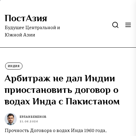
Skip
to
ПостАзия
the
content
Будущее Центральной и
Южной Азии
ИНДИЯ
Арбитраж не дал Индии
приостановить договор о
водах Инда с Пакистаном
ЕРЛАН БЕКЕНОВ
21.06.2026
Прочность Договора о водах Инда 1960 года,