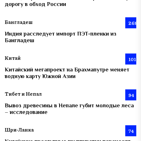
дорогу в обход России
Бангладеш
268
Индия расследует импорт ПЭТ-пленки из
Бангладеш
Китай
101
Китайский мегапроект на Брахмапутре меняет
водную карту Южной Азии
Тибет и Непал
94
Вывоз древесины в Непале губит молодые леса
– исследование
Шри-Ланка
74