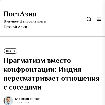
Skip
to
ПостАзия
the
content
Будущее Центральной и
Южной Азии
ИНДИЯ
Прагматизм вместо
конфронтации: Индия
пересматривает отношения
с соседями
ВЛАДИМИР ПЕСКОВ
17.05.2026