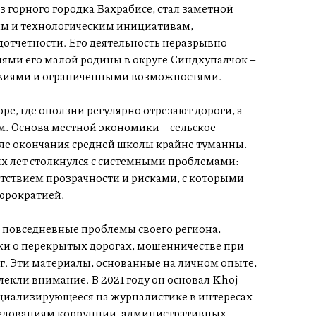
 горного городка Бахрабисе, стал заметной
иям и технологическим инициативам,
отчетности. Его деятельность неразрывно
ями его малой родины в округе Синдхупалчок –
ловиями и ограниченными возможностями.
е, где оползни регулярно отрезают дороги, а
м. Основа местной экономики – сельское
сле окончания средней школы крайне туманны.
х лет столкнулся с системными проблемами:
тствием прозрачности и рисками, с которыми
юрократией.
ь повседневные проблемы своего региона,
жи о перекрытых дорогах, мошенничестве при
уг. Эти материалы, основанные на личном опыте,
лекли внимание. В 2021 году он основал Khoj
циализирующееся на журналистике в интересах
следованиям коррупции, административных