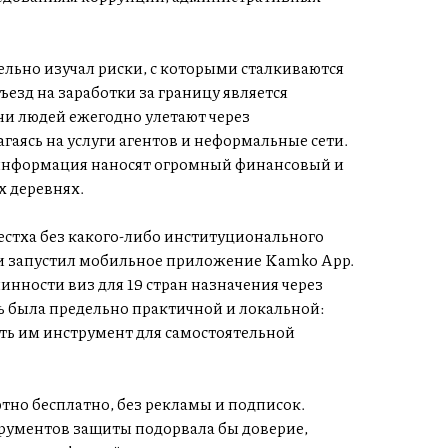
льно изучал риски, с которыми сталкиваются
ъезд на заработки за границу является
и людей ежегодно улетают через
аясь на услуги агентов и неформальные сети.
информация наносят огромный финансовый и
х деревнях.
рестха без какого-либо институционального
 запустил мобильное приложение Kamko App.
нности виз для 19 стран назначения через
 была предельно практичной и локальной:
ать им инструмент для самостоятельной
о бесплатно, без рекламы и подписок.
рументов защиты подорвала бы доверие,