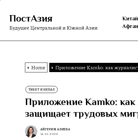
Skip
to
ПостАзия
the
Китай
content
Афган
Будущее Центральной и Южной Азии
Home
Приложение Kamko: как журналист
ТИБЕТ И НЕПАЛ
Приложение Kamko: как 
защищает трудовых миг
АЙГЕРИМ АЛИЕВА
14.01.2026