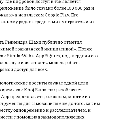
, где цифровой доступ и так является
риложение было скачано более 100 000 раз и
налы» в непальском Google Play. Его
фанному радио» среди самих мигрантов и их
нта Гьянендра Шахи публично отметил
начимой гражданской инициативой». Позже
ак SimilarWeb и AppFigures, подтвердили его
озросшую известность, модель работы
ямой доступ для всех.
нологические проекты служат одной цели –
время как Khoj Samachar разоблачает
App предоставляет гражданам, многие из
нструменты для самозащиты еще до того, как им
рестху одновременно и расследователем, и
тности с помощью взаимодополняющих