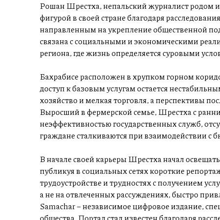
Рошан Шрестха, непальский журналист родом из
фигурой в своей стране благодаря расследован
направленным на укрепление общественной под
связана с социальными и экономическими реали
региона, где жизнь определяется суровыми ус
Бахрабисе расположен в хрупком горном коридор
доступ к базовым услугам остается нестабильны
хозяйство и мелкая торговля, а перспективы по
Выросший в фермерской семье, Шрестха с ранни
неэффективностью государственных служб, отсу
граждане сталкиваются при взаимодействии с б
В начале своей карьеры Шрестха начал освещат
публикуя в социальных сетях короткие репорта
трудоустройстве и трудностях с получением усл
а не на отвлеченных рассуждениях, быстро прив
Samachar – независимое цифровое издание, спе
общества. Портал стал известен благодаря рас