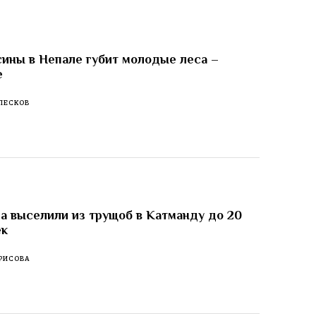
ины в Непале губит молодые леса –
е
ПЕСКОВ
а выселили из трущоб в Катманду до 20
ек
РИСОВА