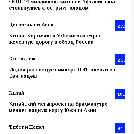
ООН: 14 миллионов жителей Афганистана
столкнулись с острым голодом
Центральная Азия
273
Китай, Киргизия и Узбекистан строят
железную дорогу в обход России
Бангладеш
268
Индия расследует импорт ПЭТ-пленки из
Бангладеш
Китай
101
Китайский мегапроект на Брахмапутре
меняет водную карту Южной Азии
Тибет и Непал
94