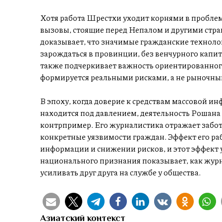
Хотя работа Шрестхи уходит корнями в проблем
вызовы, стоящие перед Непалом и другими стр
доказывает, что значимые гражданские техноло
зарождаться в провинции, без венчурного капи
также подчеркивает важность ориентированного
формируется реальными рисками, а не рыночны
В эпоху, когда доверие к средствам массовой и
находится под давлением, деятельность Рошан
контрпример. Его журналистика отражает заботы
конкретные уязвимости граждан. Эффект его раб
информации и снижении рисков, и этот эффект у
национального признания показывает, как жур
усиливать друг друга на службе у общества.
Азиатский контекст