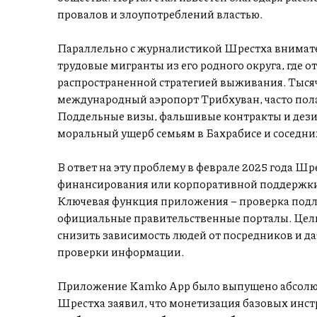
провалов и злоупотреблений властью.
Параллельно с журналистикой Шрестха внимате
трудовые мигранты из его родного округа, где от
распространенной стратегией выживания. Тысяч
международный аэропорт Трибхуван, часто полаг
Поддельные визы, фальшивые контракты и дез
моральный ущерб семьям в Бахрабисе и соседни
В ответ на эту проблему в феврале 2025 года Ш
финансирования или корпоративной поддержки
Ключевая функция приложения – проверка подли
официальные правительственные порталы. Цель
снизить зависимость людей от посредников и д
проверки информации.
Приложение Kamko App было выпущено абсолютн
Шрестха заявил, что монетизация базовых инст