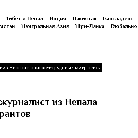
Тибет и Непал
Индия
Пакистан
Бангладеш
истан
Центральная Азия
Шри-Ланка
Глобально
 из Непала защищает трудовых мигрантов
журналист из Непала
рантов