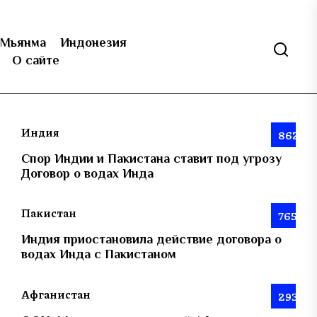
Мьянма
Индонезия
О сайте
Индия
862
Спор Индии и Пакистана ставит под угрозу
Договор о водах Инда
Пакистан
765
Индия приостановила действие договора о
водах Инда с Пакистаном
Афганистан
293