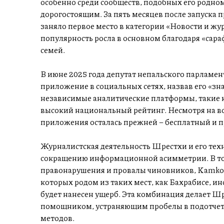
особенно среди сообществ, подобных его родному
дорогостоящим. За пять месяцев после запуска п
заняло первое место в категории «Новости и жур
популярность росла в основном благодаря «сара
семей.
В июне 2025 года депутат непальского парламе
приложение в социальных сетях, назвав его «з
независимые аналитические платформы, такие к
высокий национальный рейтинг. Несмотря на в
приложения осталась прежней – бесплатный и пр
Журналистская деятельность Шрестхи и его тех
сокращению информационной асимметрии. В то 
правонарушения и провалы чиновников, Kamko 
которых родом из таких мест, как Бахрабисе, и
будет нанесен ущерб. Эта комбинация делает Ш
помощником, устраняющим пробелы в подотче
методов.