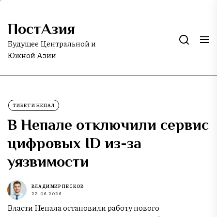
Skip
to
ПостАзия
the
content
Будущее Центральной и
Южной Азии
ТИБЕТ И НЕПАЛ
В Непале отключили сервис
цифровых ID из-за
уязвимости
ВЛАДИМИР ПЕСКОВ
22.06.2026
Власти Непала остановили работу нового